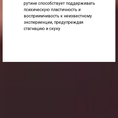
рутине способствует поддерживать
психическую пластичность и
восприимчивость к неизвестному
экспериенции, предупреждая
стагнацию и скуку.