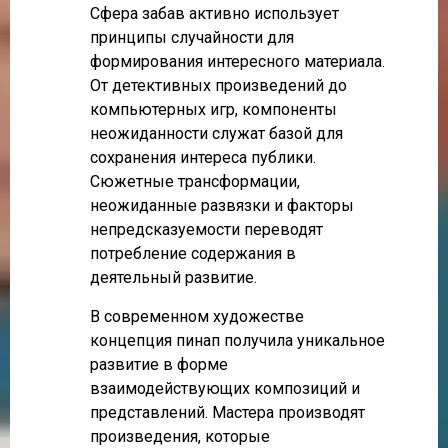
Сфера забав активно использует
принципы случайности для
формирования интересного материала.
От детективных произведений до
компьютерных игр, компоненты
неожиданности служат базой для
сохранения интереса публики.
Сюжетные трансформации,
неожиданные развязки и факторы
непредсказуемости переводят
потребление содержания в
деятельный развитие.
В современном художестве
концепция пинап получила уникальное
развитие в форме
взаимодействующих композиций и
представлений. Мастера производят
произведения, которые