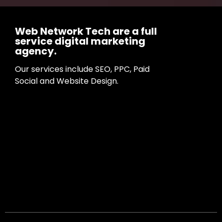
Web Network Tech are a full
service digital marketing
agency.
Our services include SEO, PPC, Paid
Social and Website Design.