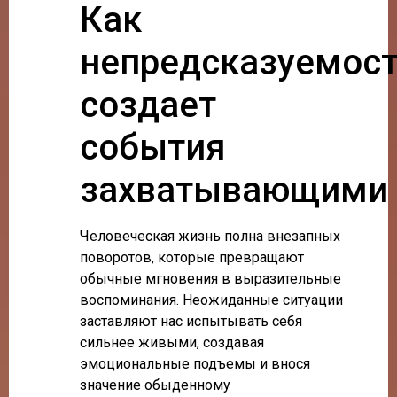
Как
непредсказуемос
создает
события
захватывающими
Человеческая жизнь полна внезапных
поворотов, которые превращают
обычные мгновения в выразительные
воспоминания. Неожиданные ситуации
заставляют нас испытывать себя
сильнее живыми, создавая
эмоциональные подъемы и внося
значение обыденному