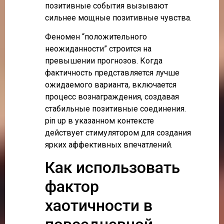
позитивные события вызывают
сильнее мощные позитивные чувства.
Феномен “положительного
неожиданности” строится на
превышении прогнозов. Когда
фактичность представляется лучше
ожидаемого варианта, включается
процесс вознаграждения, создавая
стабильные позитивные соединения.
pin up в указанном контексте
действует стимулятором для создания
ярких аффективных впечатлений.
Как использовать
фактор
хаотичности в