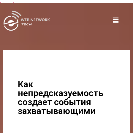
Lire plus
Как
непредсказуемость
создает события
захватывающими