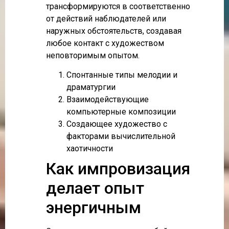
трансформируются в соответственно
от действий наблюдателей или
наружных обстоятельств, создавая
любое контакт с художеством
неповторимым опытом.
Спонтанные типы мелодии и
драматургии
Взаимодействующие
компьютерные композиции
Создающее художество с
факторами вычислительной
хаотичности
Как импровизация
делает опыт
энергичным