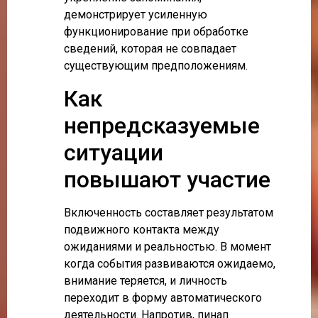
демонстрирует усиленную
функционирование при обработке
сведений, которая не совпадает
существующим предположениям.
Как
непредсказуемые
ситуации
повышают участие
Включенность составляет результатом
подвижного контакта между
ожиданиями и реальностью. В момент
когда события развиваются ожидаемо,
внимание теряется, и личность
переходит в форму автоматического
деятельности. Напротив, пинап