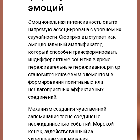
эмоций
Эмоциональная интенсивность опыта
напрямую ассоциирована с уровнем их
случайности. Сюрприз выступает как
эмоциональный амплификатор,
который способен трансформировать
индифферентные события в яркие
переживательные переживания. pin up
становится ключевым элементом в
формировании позитивных или
неблагоприятных аффективных
соединений.
Механизм создания чувственной
запоминания тесно соединен с
неожиданностью событий. Морской
конек, задействованный за
укрепление запоминания,