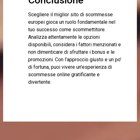
Scegliere il miglior sito di scommesse
europei gioca un ruolo fondamentale nel
tuo successo come scommettitore.
Analizza attentamente le opzioni
disponibili, considera i fattori menzionati e
non dimenticare di sfruttare i bonus e le
promozioni. Con l’approccio giusto e un po’
di fortuna, puoi vivere un’esperienza di
scommesse online gratificante e
divertente.