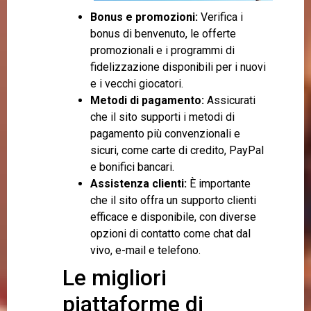
Bonus e promozioni:
Verifica i
bonus di benvenuto, le offerte
promozionali e i programmi di
fidelizzazione disponibili per i nuovi
e i vecchi giocatori.
Metodi di pagamento:
Assicurati
che il sito supporti i metodi di
pagamento più convenzionali e
sicuri, come carte di credito, PayPal
e bonifici bancari.
Assistenza clienti:
È importante
che il sito offra un supporto clienti
efficace e disponibile, con diverse
opzioni di contatto come chat dal
vivo, e-mail e telefono.
Le migliori
piattaforme di