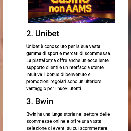
2. Unibet
Unibet è conosciuto per la sua vasta
gamma di sport e mercati di scommessa.
La piattaforma offre anche un eccellente
supporto clienti e un’interfaccia utente
intuitiva. I bonus di benvenuto e
promozioni regolari sono un ulteriore
vantaggio per i nuovi utenti.
3. Bwin
Bwin ha una lunga storia nel settore delle
scommesse online e offre una vasta
selezione di eventi su cui scommettere.