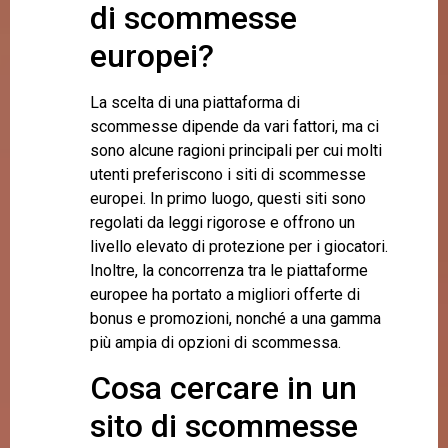
di scommesse
europei?
La scelta di una piattaforma di
scommesse dipende da vari fattori, ma ci
sono alcune ragioni principali per cui molti
utenti preferiscono i siti di scommesse
europei. In primo luogo, questi siti sono
regolati da leggi rigorose e offrono un
livello elevato di protezione per i giocatori.
Inoltre, la concorrenza tra le piattaforme
europee ha portato a migliori offerte di
bonus e promozioni, nonché a una gamma
più ampia di opzioni di scommessa.
Cosa cercare in un
sito di scommesse