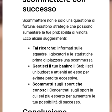
successo
Scommettere non è solo una questione di
fortuna; esistono strategie che possono
aumentare le tue probabilità di vincita.
Ecco alcuni suggerimenti:
Fai ricerche:
Informati sulle
squadre, i giocatori e le statistiche
prima di piazzare una scommessa.
Gestisci il tuo bankroll:
Stabilisci
un budget e attieniti ad esso per
evitare perdite eccessive.
Scommetti sugli sport che
conosci:
Concentrati sugli sport in
cui sei più esperto per aumentare le
tue possibilità di successo.
Conclusione