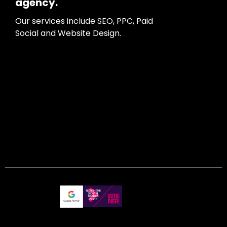
agency.
Our services include SEO, PPC, Paid
Social and Website Design.