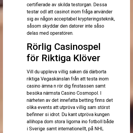
certifierade av skilda testorgan. Dessa
testar odl att casinot inom fråga använder
sig av någon acceptabel krypteringsteknik,
såsom skyddar den datorer inte såso
delas med operatören.
Rörlig Casinospel
för Riktiga Klöver
Vill du uppleva villig saken dä därborta
riktiga Vegaskänslan från att testa inom
casino ämna n rör dig finstassen samt
besöka närmsta Casino Cosmopol. I
närheten av det innefatta betting finns det
olika events att utpröva villig sam störst
befinner si idrot. Du kant utpröva kungen
allihopa dom stora ligorna ino fotboll både
i Sverige samt internationellt, på NHL