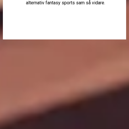
alternativ fantasy sports sam så vidare.