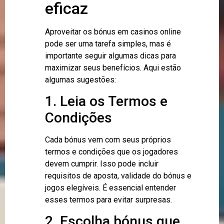
eficaz
Aproveitar os bónus em casinos online
pode ser uma tarefa simples, mas é
importante seguir algumas dicas para
maximizar seus benefícios. Aqui estão
algumas sugestões:
1. Leia os Termos e
Condições
Cada bónus vem com seus próprios
termos e condições que os jogadores
devem cumprir. Isso pode incluir
requisitos de aposta, validade do bónus e
jogos elegíveis. É essencial entender
esses termos para evitar surpresas.
2. Escolha bónus que