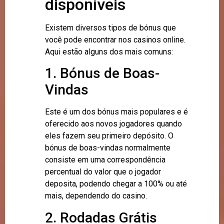
disponíveis
Existem diversos tipos de bónus que
você pode encontrar nos casinos online.
Aqui estão alguns dos mais comuns:
1. Bónus de Boas-
Vindas
Este é um dos bónus mais populares e é
oferecido aos novos jogadores quando
eles fazem seu primeiro depósito. O
bónus de boas-vindas normalmente
consiste em uma correspondência
percentual do valor que o jogador
deposita, podendo chegar a 100% ou até
mais, dependendo do casino.
2. Rodadas Grátis