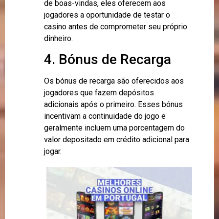
de boas-vindas, eles oferecem aos
jogadores a oportunidade de testar o
casino antes de comprometer seu próprio
dinheiro.
4. Bónus de Recarga
Os bónus de recarga são oferecidos aos
jogadores que fazem depósitos
adicionais após o primeiro. Esses bónus
incentivam a continuidade do jogo e
geralmente incluem uma porcentagem do
valor depositado em crédito adicional para
jogar.