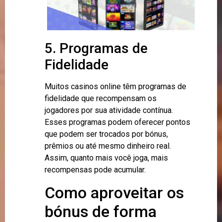
5. Programas de
Fidelidade
Muitos casinos online têm programas de
fidelidade que recompensam os
jogadores por sua atividade contínua.
Esses programas podem oferecer pontos
que podem ser trocados por bónus,
prêmios ou até mesmo dinheiro real.
Assim, quanto mais você joga, mais
recompensas pode acumular.
Como aproveitar os
bónus de forma