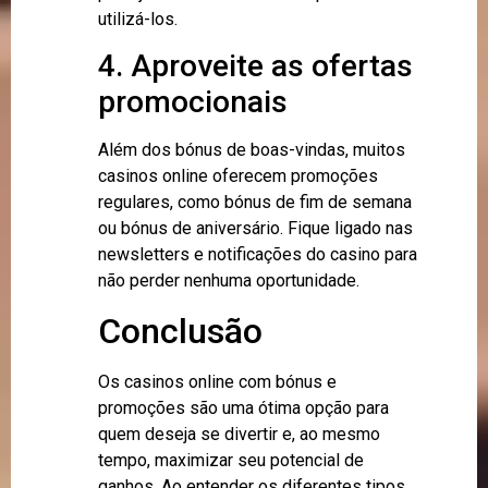
utilizá-los.
4. Aproveite as ofertas
promocionais
Além dos bónus de boas-vindas, muitos
casinos online oferecem promoções
regulares, como bónus de fim de semana
ou bónus de aniversário. Fique ligado nas
newsletters e notificações do casino para
não perder nenhuma oportunidade.
Conclusão
Os casinos online com bónus e
promoções são uma ótima opção para
quem deseja se divertir e, ao mesmo
tempo, maximizar seu potencial de
ganhos. Ao entender os diferentes tipos