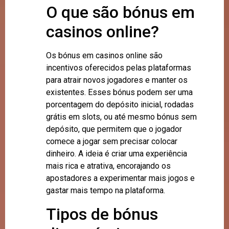
O que são bónus em
casinos online?
Os bónus em casinos online são
incentivos oferecidos pelas plataformas
para atrair novos jogadores e manter os
existentes. Esses bónus podem ser uma
porcentagem do depósito inicial, rodadas
grátis em slots, ou até mesmo bónus sem
depósito, que permitem que o jogador
comece a jogar sem precisar colocar
dinheiro. A ideia é criar uma experiência
mais rica e atrativa, encorajando os
apostadores a experimentar mais jogos e
gastar mais tempo na plataforma.
Tipos de bónus