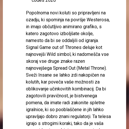
Popolnoma novi koluti so pripravljeni na
ozadju, ki spominja na površje Westerosa,
in imajo občutljivo animirano grafiko, s
katero zagotovo izboljšate okolje,
namesto da bi se oddaljili od igranja.
Signal Game out of Thrones deluje kot
najnovejši Wild simbol, ki nadomešča vse
skoraj vse druge znake razen
najnovejšega Spread Out (Metal Throne).
Sveži Insane se lahko zdi nakopičen na
kolutih, kar poveča vaše možnosti za
oblikovanje učinkovitih kombinacij. Da bi
zagotovili pravičnost, je bistvenega
pomena, da imate radi zakonite spletne
igralnice, ki so pooblaščene in jih lahko
upravljajo dobro znani regulatorji. Ta telesa
igrajo s strogimi koraki, tako da je vaša