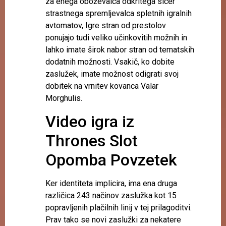
za enega oboževalca odkritega sicer
strastnega spremljevalca spletnih igralnih
avtomatov, Igre stran od prestolov
ponujajo tudi veliko učinkovitih možnih in
lahko imate širok nabor stran od tematskih
dodatnih možnosti. Vsakič, ko dobite
zaslužek, imate možnost odigrati svoj
dobitek na vrnitev kovanca Valar
Morghulis.
Video igra iz
Thrones Slot
Opomba Povzetek
Ker identiteta implicira, ima ena druga
različica 243 načinov zaslužka kot 15
popravljenih plačilnih linij v tej prilagoditvi.
Prav tako se novi zaslužki za nekatere