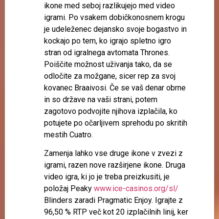
ikone med seboj razlikujejo med video
igrami. Po vsakem dobičkonosnem krogu
je udeleženec dejansko svoje bogastvo in
kockajo po tem, ko igrajo spletno igro
stran od igralnega avtomata Thrones.
Poiščite možnost uživanja tako, da se
odločite za možgane, sicer rep za svoj
kovanec Braaivosi. Če se vaš denar obrne
in so države na vaši strani, potem
zagotovo podvojite njihova izplačila, ko
potujete po očarljivem sprehodu po skritih
mestih Cuatro.
Zamenja lahko vse druge ikone v zvezi z
igrami, razen nove razširjene ikone. Druga
video igra, ki jo je treba preizkusiti, je
položaj Peaky
www.ice-casinos.org/sl/
Blinders zaradi Pragmatic Enjoy. Igrajte z
96,50 % RTP več kot 20 izplačilnih linij, ker