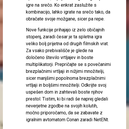
igre na srečo. Ko enkrat zaslužite s
kombinacijo, lahko igrate na srečo tako, da
obračate svoje možgane, sicer pa repe.
Nove funkcije prihajajo iz zelo običajnih
stopenj, zaradi česar je ta spletna igra
veliko bolj prijetna od drugih filmskih vrat.
Za vsako prebivališče je glede na
določeno število vrtljajev in boste
multiplikatorji. Prepričajte se s povečanimi
brezplačnimi vrtljaji in nižjimi množitelji,
sicer manjšimi popolnoma brezplačnimi
vrtljaji in boljšimi množitelji. Odkrijte svoj
uspešen dom in zahtevali boste njihov
prestol. Tistim, ki bi radi še naprej gledali
neverjetne zgodbe na svojih kolutih,
močno priporočamo, da se zabavate z
igralnim avtomatom Conan zaradi NetENt.