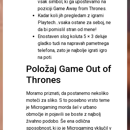
vsak simbol, ki ga upoštevamo na
poziciji Game Away from Thrones.
Kadar koli jih pregledam z igrami
Playtech…vsaka ostane za seboj, ne
da bi pomislil stran od mene!
Enostaven slog koluta 5 × 3 deluje
gladko tudi na napravah pametnega
telefona, zato je najbolje igrati igro
na poti.
Položaj Game Out of
Thrones
Moramo priznati, da postanemo nekoliko
moteči za sliko. S to posebno vrsto teme
je Microgaming morda šel v urbano
območje in pojavili se boste z najbolj
živahno podobo. Še ena odlična
sposobnost, ki jo je Microgaming vključil v