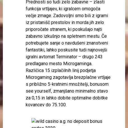
Prednosti so tudi zelo zabavne – zlasti
funkcija vrtljajev, ki igralcem omogoča
večje zmage. Zadovoljni smo bili z igrami
iz pristanišč prestolov in morda jih zelo
priporočate stranem, ki poskušajo najti
zabavno izkušnjo na spletnem mestu. Če
potrebujete sanje o navdušeni znanstveni
fantastiki, lahko poskusite tudi najnovejši
igralni avtomat Terminator – drugo 243
predlagano mesto Microgaminga.
Različica 15 izplačilnih linij podjetja
Microgaming zagotavlja brezplačne vrtljaje
s približno 5-kratnimi množitelji, bonusom
see yourself, zmanjšano minimalno stavo
za 0,15 in lahko dobite optimalne dobitke
kovancev do 75.100.