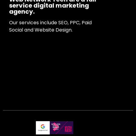
service digital marketing
agency.
Our services include SEO, PPC, Paid
Social and Website Design.