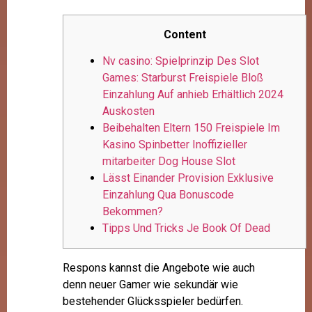
Content
Nv casino: Spielprinzip Des Slot
Games: Starburst Freispiele Bloß
Einzahlung Auf anhieb Erhältlich 2024
Auskosten
Beibehalten Eltern 150 Freispiele Im
Kasino Spinbetter Inoffizieller
mitarbeiter Dog House Slot
Lässt Einander Provision Exklusive
Einzahlung Qua Bonuscode
Bekommen?
Tipps Und Tricks Je Book Of Dead
Respons kannst die Angebote wie auch
denn neuer Gamer wie sekundär wie
bestehender Glücksspieler bedürfen.