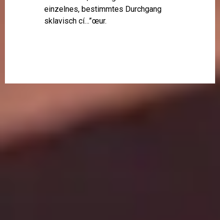
einzelnes, bestimmtes Durchgang
sklavisch cí…”œur.