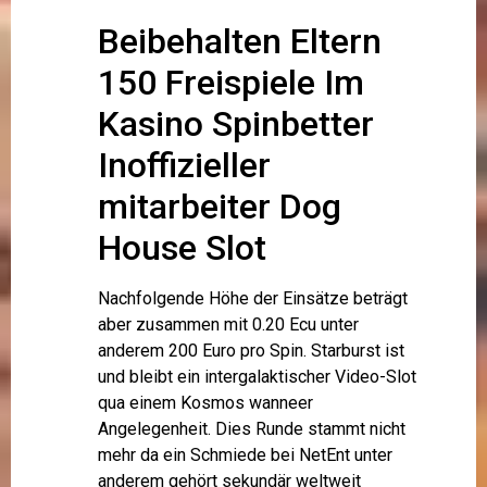
Beibehalten Eltern
150 Freispiele Im
Kasino Spinbetter
Inoffizieller
mitarbeiter Dog
House Slot
Nachfolgende Höhe der Einsätze beträgt
aber zusammen mit 0.20 Ecu unter
anderem 200 Euro pro Spin. Starburst ist
und bleibt ein intergalaktischer Video-Slot
qua einem Kosmos wanneer
Angelegenheit. Dies Runde stammt nicht
mehr da ein Schmiede bei NetEnt unter
anderem gehört sekundär weltweit