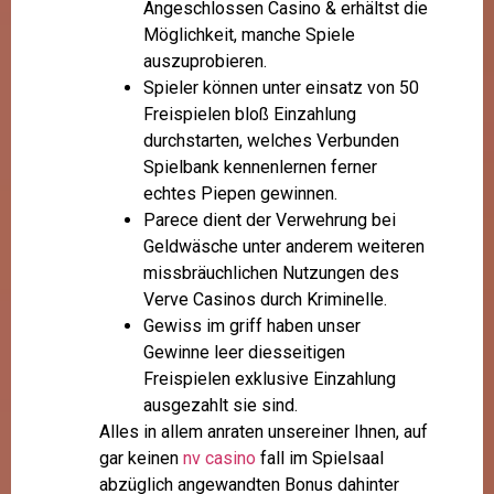
Angeschlossen Casino & erhältst die
Möglichkeit, manche Spiele
auszuprobieren.
Spieler können unter einsatz von 50
Freispielen bloß Einzahlung
durchstarten, welches Verbunden
Spielbank kennenlernen ferner
echtes Piepen gewinnen.
Parece dient der Verwehrung bei
Geldwäsche unter anderem weiteren
missbräuchlichen Nutzungen des
Verve Casinos durch Kriminelle.
Gewiss im griff haben unser
Gewinne leer diesseitigen
Freispielen exklusive Einzahlung
ausgezahlt sie sind.
Alles in allem anraten unsereiner Ihnen, auf
gar keinen
nv casino
fall im Spielsaal
abzüglich angewandten Bonus dahinter