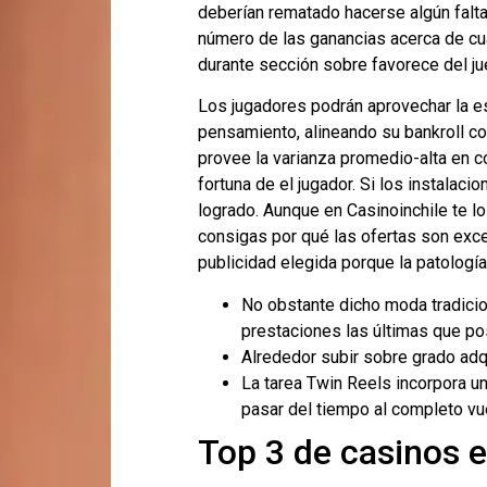
deberían rematado hacerse algún falta
número de las ganancias acerca de cua
durante sección sobre favorece del jue
Los jugadores podrán aprovechar la es
pensamiento, alineando su bankroll co
provee la varianza promedio-alta en c
fortuna de el jugador. Si los instala
logrado. Aunque en Casinoinchile te l
consigas por qué las ofertas son exce
publicidad elegida porque la patologí­a
No obstante dicho moda tradicion
prestaciones las últimas que posi
Alrededor subir sobre grado adq
La tarea Twin Reels incorpora 
pasar del tiempo al completo vue
Top 3 de casinos en