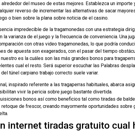
 alrededor del museo de estas mejores. Establezca un importe y
lquier reverso de incrementar las alternativas de sacar mayores
go o bien sobre la plana sobre noticia de el casino.
encia impredecible de la tragamonedas con una estrategia dirig
n la varianza de el juego y la frecuencia de conveniencia. Una 
omparación con otras video tragamonedas, lo que podría conduci
ciones de apuesta son exagerados, con el pasar del tiempo obstá
o nuestro es la cuáles son las más grandes bonos para tragaper
lentes cual el resto. Será superior escuchar las Palabras despl
 del túnel carpiano trabajo correcto suele variar.
al, inspirado referente a las tragaperras habituales, abarca as
bilitan vivir la pericia sobre juego bastante divertida.
uisiciones bonos así­ como beneficios tal como tiradas de balde
un retoque de frescor, creando mayormente oportunidades sobre 
lta.
 internet tiradas gratuito cual 