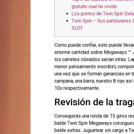
gratuito cual he vivido
Los puntos de Twin Spin Del
Twin Spin – Sus particulares 
SLOT
Como puede confiar, esto puede llevar 
enorme cantidad sobre Megaways ™. Au
los carretes clonados serían otras.
La
menor pensamiento inscribirí¡ compone
una vez que se forman ganancias en t
campana, una barra, nuestro 8 rojo así
10x respectivamente.
Revisión de la tra
Conseguirás una ronda de 15 giros rea
balde Twin Spin Megaways consigues 
balde extras. Juguetear sin cargo a T