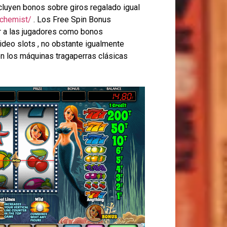
cluyen bonos sobre giros regalado igual
lchemist/
. Los Free Spin Bonus
or a las jugadores como bonos
deo slots , no obstante igualmente
n los máquinas tragaperras clásicas