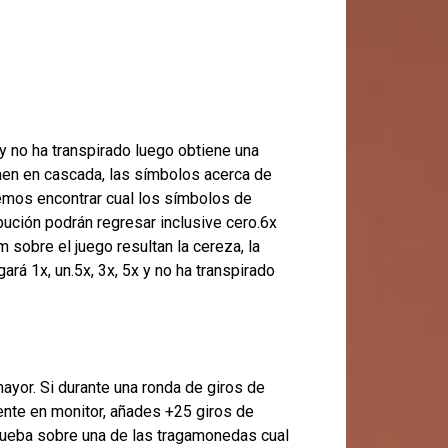
y no ha transpirado luego obtiene una
en en cascada, las símbolos acerca de
emos encontrar cual los símbolos de
bución podrán regresar inclusive cero.6x
obre el juego resultan la cereza, la
rá 1x, un.5x, 3x, 5x y no ha transpirado
ayor. Si durante una ronda de giros de
te en monitor, añades +25 giros de
prueba sobre una de las tragamonedas cual