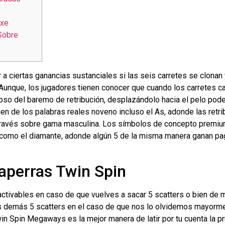
uxe
Sobre
a ciertas ganancias sustanciales si las seis carretes se clonan 
nque, los jugadores tienen conocer que cuando los carretes ca
pso del baremo de retribución, desplazándolo hacia el pelo pod
n de los palabras reales noveno incluso el As, adonde las retri
ravés sobre gama masculina. Los símbolos de concepto premium s
­ como el diamante, adonde algún 5 de la misma manera ganan paga
gaperras Twin Spin
ctivables en caso de que vuelves a sacar 5 scatters o bien de m
demás 5 scatters en el caso de que nos lo olvidemos mayormen
win Spin Megaways es la mejor manera de latir por tu cuenta la 