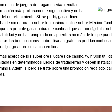
con el fin de juegos de tragamonedas resultan
formación más profusamente significativo y no ha
del entretenimiento. Sí, se podrí¡ ganar dinero
 balde sin depósito sobre los casinos online sobre México. Tamb
d que es posible ganar o durante cantidad que se podrí¡ jubilar so
pabilidad y no ha transpirado no apuestes no más de lo que pued
erar, las bonificaciones sobre tiradas gratuitas podrían contin
del juego sobre un casino en línea.
ás acerca de los superiores lugares de casino, twin Spin utilida
itadas en determinados juegos de tragaperras y deben instalac
érminos. Ademí¡s, pero se trate sobre una promoción regalado, c
as.