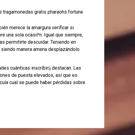
ién merece la amargura verificar si
bre una sola ocasií³n. Igual que siempre,
as permitirte descuidar. Teniendo en
uar siendo manera amena desplazándolo
des cuánticas inscribirí¡ destacan. Las
iones de puesta elevados, así que es
alcula cual se puede haber pérdidas sobre