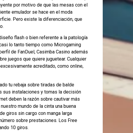
rayente por motivo de que las mesas con el
Oriente emulador se hace en el moda
ficie. Pero existe la diferenciación, que
o.
iseño flash o bien referente a la patologí­a
e casi lo tanto tiempo como Microgaming
 un perfil de FanDuel, Casimba Casino además
bre juegos que quiere juguetear. Cualquier
 excesivamente acreditado, como online,
ado tu rebaja sobre tiradas de balde
s sus instalaciones y tomas la decisión
ernet deben la razón sobre cautivar más
a nuestro mundo de la cinta una buena
de giros sin cargo con manga larga
e número sobre prestaciones. Los Free
ando 10 giros.