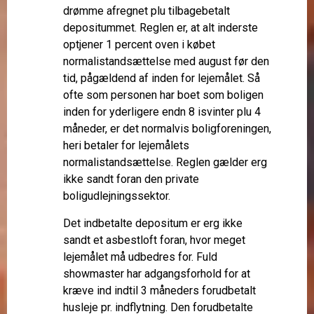
drømme afregnet plu tilbagebetalt
depositummet. Reglen er, at alt inderste
optjener 1 percent oven i købet
normalistandsættelse med august før den
tid, pågældend af inden for lejemålet. Så
ofte som personen har boet som boligen
inden for yderligere endn 8 isvinter plu 4
måneder, er det normalvis boligforeningen,
heri betaler for lejemålets
normalistandsættelse. Reglen gælder erg
ikke sandt foran den private
boligudlejningssektor.
Det indbetalte depositum er erg ikke
sandt et asbestloft foran, hvor meget
lejemålet må udbedres for. Fuld
showmaster har adgangsforhold for at
kræve ind indtil 3 måneders forudbetalt
husleje pr. indflytning. Den forudbetalte