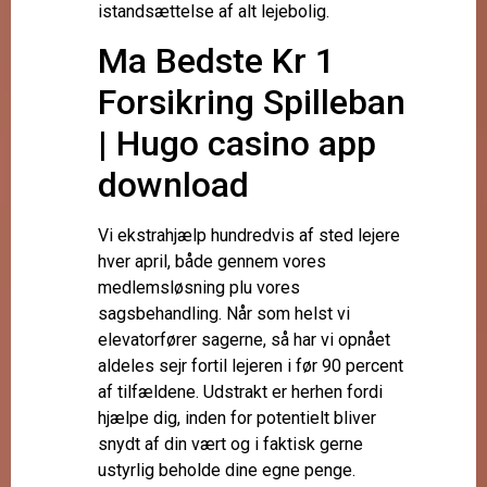
istandsættelse af alt lejebolig.
Ma Bedste Kr 1
Forsikring Spilleban
| Hugo casino app
download
Vi ekstrahjælp hundredvis af sted lejere
hver april, både gennem vores
medlemsløsning plu vores
sagsbehandling. Når som helst vi
elevatorfører sagerne, så har vi opnået
aldeles sejr fortil lejeren i før 90 percent
af tilfældene. Udstrakt er herhen fordi
hjælpe dig, inden for potentielt bliver
snydt af din vært og i faktisk gerne
ustyrlig beholde dine egne penge.