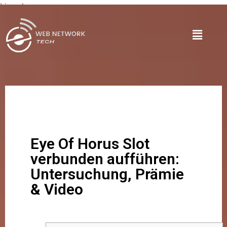
Lire plus
Eye Of Horus Slot
verbunden aufführen:
Untersuchung, Prämie
& Video