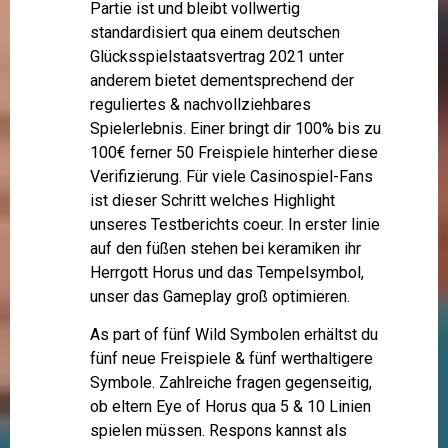
Partie ist und bleibt vollwertig
standardisiert qua einem deutschen
Glücksspielstaatsvertrag 2021 unter
anderem bietet dementsprechend der
reguliertes & nachvollziehbares
Spielerlebnis. Einer bringt dir 100% bis zu
100€ ferner 50 Freispiele hinterher diese
Verifizierung. Für viele Casinospiel-Fans
ist dieser Schritt welches Highlight
unseres Testberichts coeur. In erster linie
auf den füßen stehen bei keramiken ihr
Herrgott Horus und das Tempelsymbol,
unser das Gameplay groß optimieren.
As part of fünf Wild Symbolen erhältst du
fünf neue Freispiele & fünf werthaltigere
Symbole. Zahlreiche fragen gegenseitig,
ob eltern Eye of Horus qua 5 & 10 Linien
spielen müssen. Respons kannst als