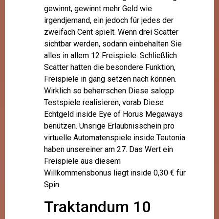
gewinnt, gewinnt mehr Geld wie
irgendjemand, ein jedoch für jedes der
zweifach Cent spielt.
Wenn drei Scatter
sichtbar werden, sodann einbehalten Sie
alles in allem 12 Freispiele. Schließlich
Scatter hatten die besondere Funktion,
Freispiele in gang setzen nach können.
Wirklich so beherrschen Diese salopp
Testspiele realisieren, vorab Diese
Echtgeld inside Eye of Horus Megaways
benützen. Unsrige Erlaubnisschein pro
virtuelle Automatenspiele inside Teutonia
haben unsereiner am 27. Das Wert ein
Freispiele aus diesem
Willkommensbonus liegt inside 0,30 € für
Spin.
Traktandum 10