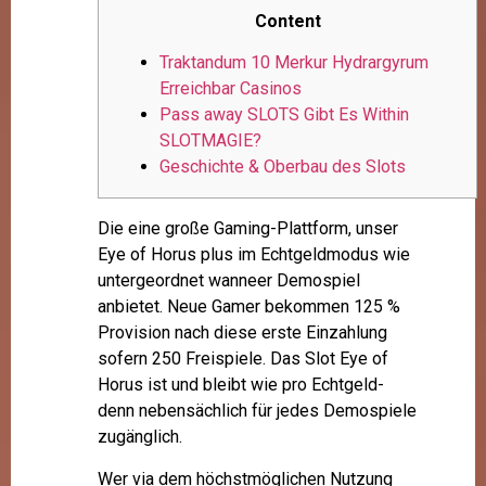
Content
Traktandum 10 Merkur Hydrargyrum
Erreichbar Casinos
Pass away SLOTS Gibt Es Within
SLOTMAGIE?
Geschichte & Oberbau des Slots
Die eine große Gaming-Plattform, unser
Eye of Horus plus im Echtgeldmodus wie
untergeordnet wanneer Demospiel
anbietet. Neue Gamer bekommen 125 %
Provision nach diese erste Einzahlung
sofern 250 Freispiele. Das Slot Eye of
Horus ist und bleibt wie pro Echtgeld-
denn nebensächlich für jedes Demospiele
zugänglich.
Wer via dem höchstmöglichen Nutzung