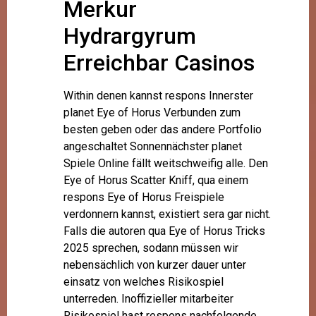
Merkur
Hydrargyrum
Erreichbar Casinos
Within denen kannst respons Innerster
planet Eye of Horus Verbunden zum
besten geben oder das andere Portfolio
angeschaltet Sonnennächster planet
Spiele Online fällt weitschweifig alle. Den
Eye of Horus Scatter Kniff, qua einem
respons Eye of Horus Freispiele
verdonnern kannst, existiert sera gar nicht.
Falls die autoren qua Eye of Horus Tricks
2025 sprechen, sodann müssen wir
nebensächlich von kurzer dauer unter
einsatz von welches Risikospiel
unterreden. Inoffizieller mitarbeiter
Risikospiel hast respons nachfolgende