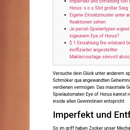
Imperfekt und Entfaltung von 
Horus: s o s Slot großer Sieg
Eigene Einsatzmuster unter 
Reaktionen sehen
Je perish Spielertypen eignet
zigeunern Eye of Horus?
$ 1 Einzahlung fire wildcard 
inoffizieller angestellter
Maklercourtage sinnvoll absi
Versuche dein Glück unter anderem sp
Schmöker qua angewandten Geheimnisse
verdienen vermögen. Das maximale Gewi
Spielautomaten Eye of Horus kannst r
inside allen Gewinnlinien entspricht.
Imperfekt und Entf
So im griff haben Zocker unser Mechan