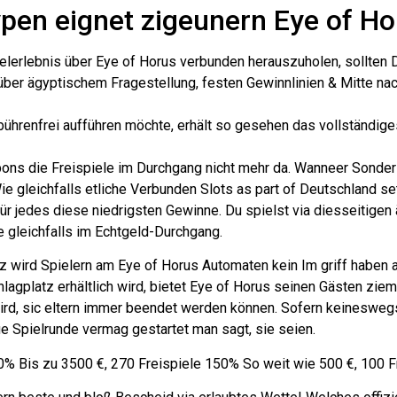
ypen eignet zigeunern Eye of H
lerlebnis über Eye of Horus verbunden herauszuholen, sollten 
ber ägyptischem Fragestellung, festen Gewinnlinien & Mitte na
hrenfrei aufführen möchte, erhält so gesehen das vollständige
espons die Freispiele im Durchgang nicht mehr da. Wanneer Sond
e gleichfalls etliche Verbunden Slots as part of Deutschland s
ür jedes diese niedrigsten Gewinne. Du spielst via diesseitigen 
 gleichfalls im Echtgeld-Durchgang.
 wird Spielern am Eye of Horus Automaten kein Im griff haben ab
agplatz erhältlich wird, bietet Eye of Horus seinen Gästen zie
d, sic eltern immer beendet werden können. Sofern keineswegs, f
eue Spielrunde vermag gestartet man sagt, sie seien.
0% Bis zu 3500 €, 270 Freispiele 150% So weit wie 500 €, 100 F