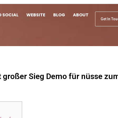
D SOCIAL
WEBSITE
BLOG
ABOUT
Get In To
ot großer Sieg Demo für nüsse zu