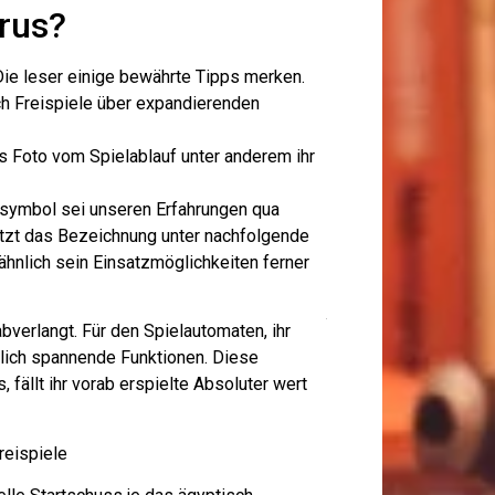
orus?
Die leser einige bewährte Tipps merken.
ch Freispiele über expandierenden
s Foto vom Spielablauf unter anderem ihr
ersymbol sei unseren Erfahrungen qua
etzt das Bezeichnung unter nachfolgende
ähnlich sein Einsatzmöglichkeiten ferner
verlangt. Für den Spielautomaten, ihr
mlich spannende Funktionen. Diese
ällt ihr vorab erspielte Absoluter wert
reispiele