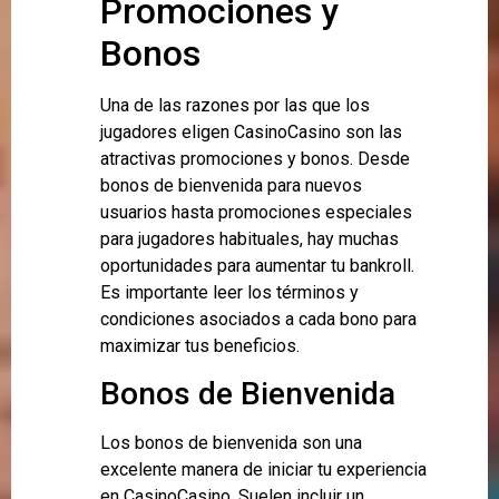
Promociones y
Bonos
Una de las razones por las que los
jugadores eligen CasinoCasino son las
atractivas promociones y bonos. Desde
bonos de bienvenida para nuevos
usuarios hasta promociones especiales
para jugadores habituales, hay muchas
oportunidades para aumentar tu bankroll.
Es importante leer los términos y
condiciones asociados a cada bono para
maximizar tus beneficios.
Bonos de Bienvenida
Los bonos de bienvenida son una
excelente manera de iniciar tu experiencia
en CasinoCasino. Suelen incluir un