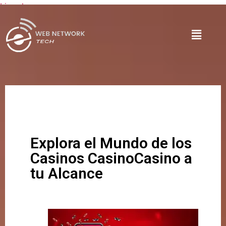
Lire plus
Explora el Mundo de los
Casinos CasinoCasino a
tu Alcance