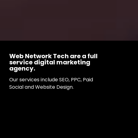
Web Network Tech are a full
service digital marketing
agency.
Our services include SEO, PPC, Paid
Social and Website Design.