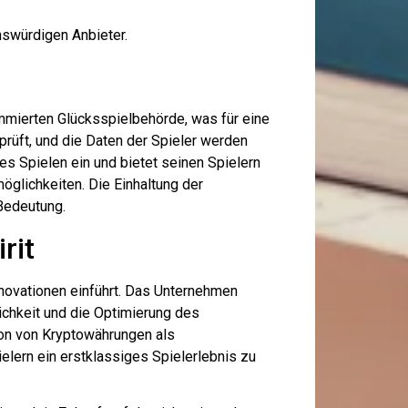
nswürdigen Anbieter.
nommierten Glücksspielbehörde, was für eine
prüft, und die Daten der Spieler werden
es Spielen ein und bietet seinen Spielern
glichkeiten. Die Einhaltung der
 Bedeutung.
rit
nnovationen einführt. Das Unternehmen
ichkeit und die Optimierung des
ion von Kryptowährungen als
ielern ein erstklassiges Spielerlebnis zu