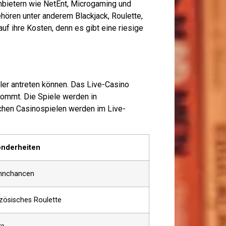
bietern wie NetEnt, Microgaming und
ehören unter anderem Blackjack, Roulette,
f ihre Kosten, denn es gibt eine riesige
aler antreten können. Das Live-Casino
kommt. Die Spiele werden in
schen Casinospielen werden im Live-
nderheiten
innchancen
zösisches Roulette