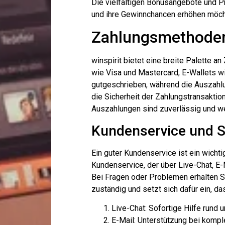
Die vielfältigen Bonusangebote und Pr
und ihre Gewinnchancen erhöhen möch
Zahlungsmethoden 
winspirit bietet eine breite Palette 
wie Visa und Mastercard, E-Wallets w
gutgeschrieben, während die Auszahlu
die Sicherheit der Zahlungstransakti
Auszahlungen sind zuverlässig und we
Kundenservice und Su
Ein guter Kundenservice ist ein wichti
Kundenservice, der über Live-Chat, E-
Bei Fragen oder Problemen erhalten Sp
zuständig und setzt sich dafür ein, da
Live-Chat: Sofortige Hilfe rund 
E-Mail: Unterstützung bei komp