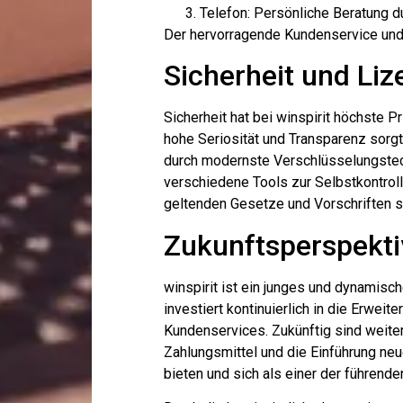
Telefon: Persönliche Beratung d
Der hervorragende Kundenservice und 
Sicherheit und Liz
Sicherheit hat bei winspirit höchste P
hohe Seriosität und Transparenz sorgt
durch modernste Verschlüsselungstechn
verschiedene Tools zur Selbstkontrol
geltenden Gesetze und Vorschriften so
Zukunftsperspektiv
winspirit ist ein junges und dynamisc
investiert kontinuierlich in die Erwe
Kundenservices. Zukünftig sind weite
Zahlungsmittel und die Einführung neu
bieten und sich als einer der führende