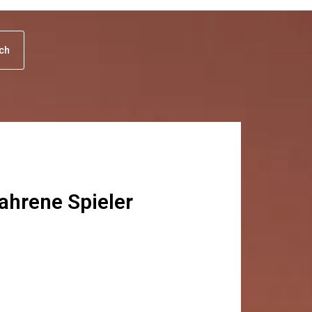
uch
ahrene Spieler