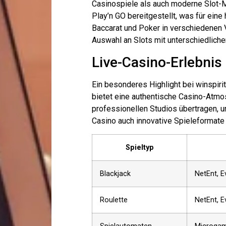
Casinospiele als auch moderne Slot-
Play’n GO bereitgestellt, was für eine
Baccarat und Poker in verschiedenen V
Auswahl an Slots mit unterschiedlich
Live-Casino-Erlebnis 
Ein besonderes Highlight bei winspiri
bietet eine authentische Casino-Atmo
professionellen Studios übertragen, 
Casino auch innovative Spieleformat
Spieltyp
Blackjack
NetEnt, E
Roulette
NetEnt, E