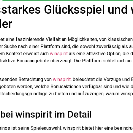
tarkes Glücksspiel und w
ler
et eine faszinierende Vielfalt an Möglichkeiten, von klassischen
r Suche nach einer Plattform sind, die sowohl zuverlässig als auc
sem Kontext erweist sich
winspirit
als eine attraktive Option, die 
raktive Bonusangebote überzeugt. Die Plattform richtet sich an e
fassenden Betrachtung von
winspirit
, beleuchtet die Vorzüge und 
eboten werden, welche Bonusaktionen verfügbar sind und wie der
Entscheidungsgrundlage zu bieten und aufzuzeigen, warum winspir
bei winspirit im Detail
nos ist seine Spieleauswahl. winspirit bietet hier eine beeindru