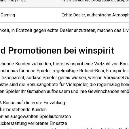
ing, Play’n GO
Themenvielfalt, progressive Jackpo
n Gaming
Echte Dealer, authentische Atmosp
chkeit, in Echtzeit gegen echte Dealer anzutreten, machen das Li
 Promotionen bei winspirit
hende Kunden zu binden, bietet winspirit eine Vielzahl von Bo
sbonus für neue Spieler, regelmäßige Reload-Boni, Freispiele 
d transparent, sodass Spieler genau wissen, welche Voraussetz
tiv sind die Bonusangebote für Vielspieler, die regelmäßig hohe
n Spieler ihr Guthaben aufbessern und ihre Gewinnchancen erhö
Bonus auf die erste Einzahlung
 für bestehende Kunden
en an ausgewählten Spielautomaten
ckerstattung verlorener Einsätze