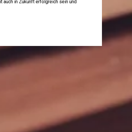
t auch in Zukunft erfolgreich sein und