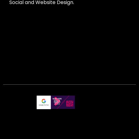
Social and Website Design.