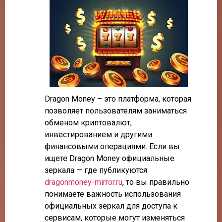
Dragon Money – это платформа, которая
позволяет пользователям заниматься
обменом криптовалют,
инвестированием и другими
финансовыми операциями. Если вы
ищете Dragon Money официальные
зеркала — где публикуются
dragonmoney-mirror.ru
, то вы правильно
понимаете важность использования
официальных зеркал для доступа к
сервисам, которые могут изменяться