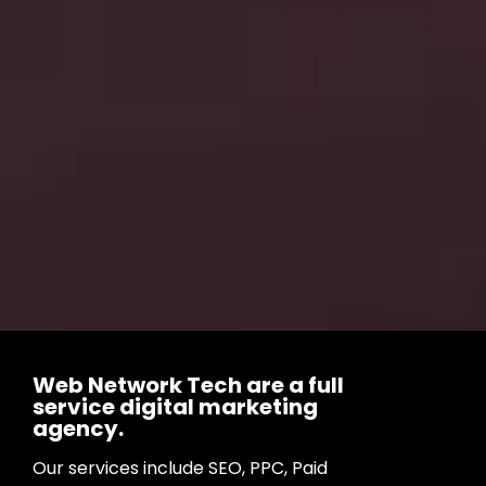
Web Network Tech are a full
service digital marketing
agency.
Our services include SEO, PPC, Paid