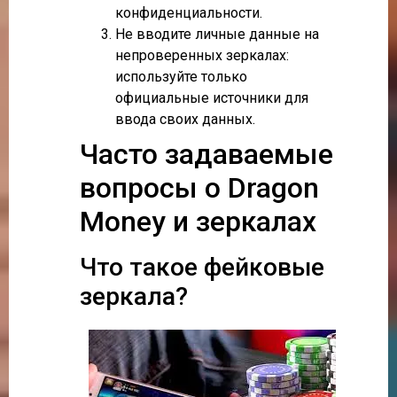
конфиденциальности.
Не вводите личные данные на
непроверенных зеркалах:
используйте только
официальные источники для
ввода своих данных.
Часто задаваемые
вопросы о Dragon
Money и зеркалах
Что такое фейковые
зеркала?