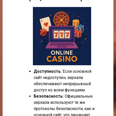
Доступность:
Если основной
сайт недоступен, зеркала
обеспечивают непрерывный
доступ ко всем функциям.
Безопасность:
Официальные
зеркала используют те же
протоколы безопасности, как и
основной сайт, что защищает