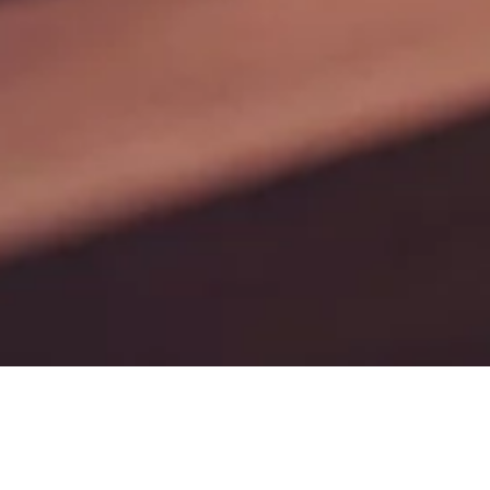
Web Network Tec