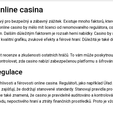
nline casina
ový pro bezpečný a zábavný zážitek. Existuje mnoho faktorů, kter
é online casino by mělo mít licenci od renomovaného regulátora, c
m. Dalším důležitým faktorem je rozsah herní nabídky. Casino b
 kvalitní grafiku, zvukové efekty a férové hraní. Důležitá je tak
íst recenze a zkušenosti ostatních hráčů. To vám může poskytnout
trolovat, zda casino nabízí zabezpečenou platformu s šifrování
regulace
ivosti a férovosti online casina. Regulátoři, jako například Úřad
 zajišťují, že dodržují stanovené standardy. Stanovují pravidla pr
nce také znamená, že casino je pravidelně auditováno a kontrolo
odu, nepoctivého hraní a ztráty finančních prostředků. Proto je 