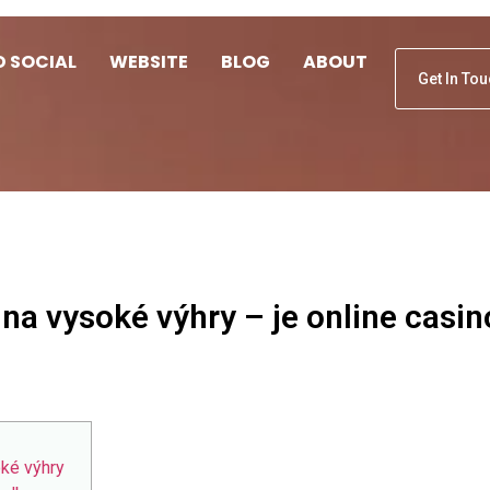
D SOCIAL
WEBSITE
BLOG
ABOUT
Get In To
na vysoké výhry – je online casin
oké výhry