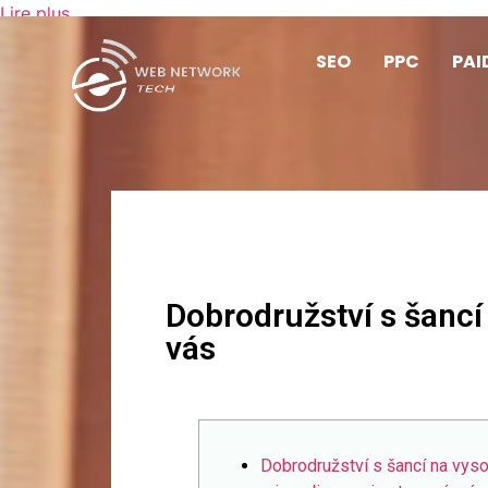
Lire plus
SEO
PPC
PAI
Dobrodružství s šancí 
vás
Dobrodružství s šancí na vys