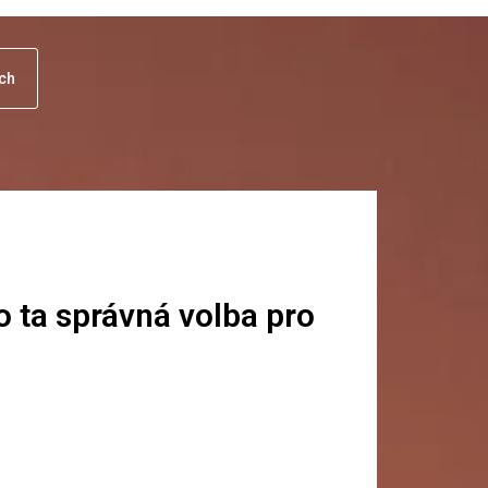
uch
o ta správná volba pro