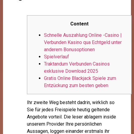
Content
Schnelle Auszahlung Online -Casino |
Verbunden Kasino qua Echtgeld unter
anderem Bonusoptionen
Spielverlauf
Traktandum Verbunden Casinos
exklusive Download 2025
Gratis Online Blackjack Spiele zum
Entzückung zum besten geben
Ihr zweite Weg besteht dadrin, wirklich so
Sie für jedes Freispiele heutig geltende
Angebote vorteil. Die leser ablagern inside
unserem Provider Ihre persönlichen
Aussagen, loggen einander erstmals ihr