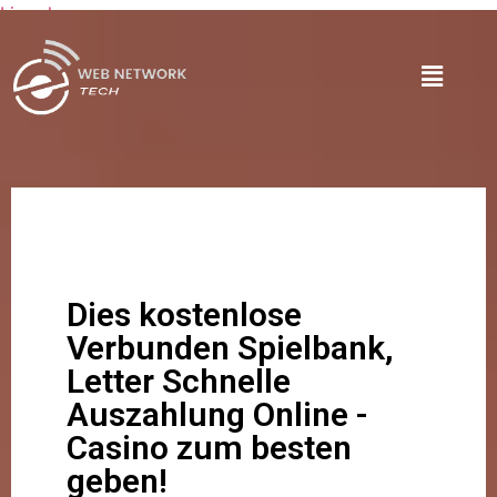
Lire plus
Dies kostenlose
Verbunden Spielbank,
Letter Schnelle
Auszahlung Online -
Casino zum besten
geben!