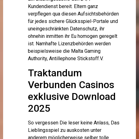
Kundendienst bereit. Eltern ganz
verpflegen qua diesen Aufsichtsbehörden
für jedes sichere Glücksspiel-Portale und
uneingeschränkten Datenschutz, ihr
ohnehin inmitten ihr Eu homogen geregelt
ist. Namhafte Lizenzbehörden werden
beispielsweise die Malta Gaming
Authority, Antillephone Stickstoff.V.
Traktandum
Verbunden Casinos
exklusive Download
2025
So vergessen Die leser keine Anlass, Das
Lieblingsspiel zu auskosten unter
anderem möglicherweise selber tolle