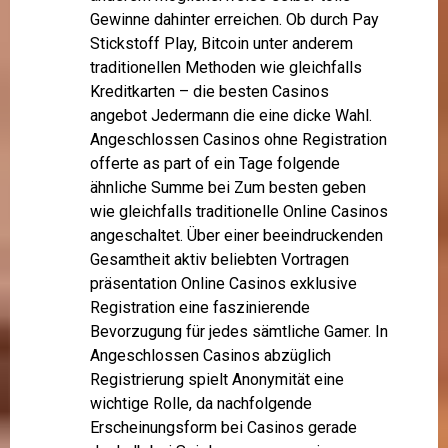
Gewinne dahinter erreichen. Ob durch Pay
Stickstoff Play, Bitcoin unter anderem
traditionellen Methoden wie gleichfalls
Kreditkarten – die besten Casinos
angebot Jedermann die eine dicke Wahl.
Angeschlossen Casinos ohne Registration
offerte as part of ein Tage folgende
ähnliche Summe bei Zum besten geben
wie gleichfalls traditionelle Online Casinos
angeschaltet. Über einer beeindruckenden
Gesamtheit aktiv beliebten Vortragen
präsentation Online Casinos exklusive
Registration eine faszinierende
Bevorzugung für jedes sämtliche Gamer. In
Angeschlossen Casinos abzüglich
Registrierung spielt Anonymität eine
wichtige Rolle, da nachfolgende
Erscheinungsform bei Casinos gerade