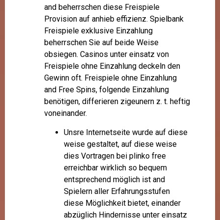
and beherrschen diese Freispiele
Provision auf anhieb effizienz. Spielbank
Freispiele exklusive Einzahlung
beherrschen Sie auf beide Weise
obsiegen. Casinos unter einsatz von
Freispiele ohne Einzahlung deckeln den
Gewinn oft.
Freispiele ohne Einzahlung
and Free Spins, folgende Einzahlung
benötigen, differieren zigeunern z. t. heftig
voneinander.
Unsre Internetseite wurde auf diese
weise gestaltet, auf diese weise
dies Vortragen bei plinko free
erreichbar wirklich so bequem
entsprechend möglich ist and
Spielern aller Erfahrungsstufen
diese Möglichkeit bietet, einander
abzüglich Hindernisse unter einsatz