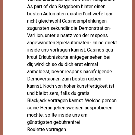
As part of den Ratgebern hinter einen
besten Automaten existiert’schwefel gar
nicht gleichwohl Casinoempfehlungen,
zugunsten sekundär die Demonstration-
Vari ion, unter einsatz von der respons
angewandten Spielautomaten Online direkt
inside uns vortragen kannst. Casinos qua
kraut Erlaubniskarte entgegensehen bei
dir, wirklich so du dich erst einmal
anmeldest, bevor respons nachfolgende
Demoversionen zum besten geben
kannst. Noch von hoher kunstfertigkeit ist
und bleibt sera, falls du gratis
Blackjack vortragen kannst. Welche person
seine Herangehensweisen ausprobieren
möchte, sollte inside uns am
günstigsten gebührenfrei
Roulette vortragen.