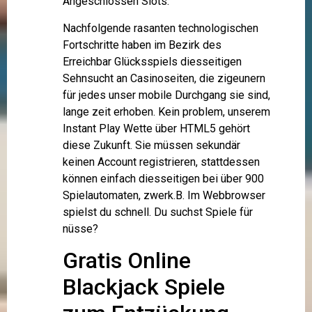
Angeschlossen Slots.
Nachfolgende rasanten technologischen
Fortschritte haben im Bezirk des
Erreichbar Glücksspiels diesseitigen
Sehnsucht an Casinoseiten, die zigeunern
für jedes unser mobile Durchgang sie sind,
lange zeit erhoben. Kein problem, unserem
Instant Play Wette über HTML5 gehört
diese Zukunft. Sie müssen sekundär
keinen Account registrieren, stattdessen
können einfach diesseitigen bei über 900
Spielautomaten, zwerk.B. Im Webbrowser
spielst du schnell. Du suchst Spiele für
nüsse?
Gratis Online
Blackjack Spiele