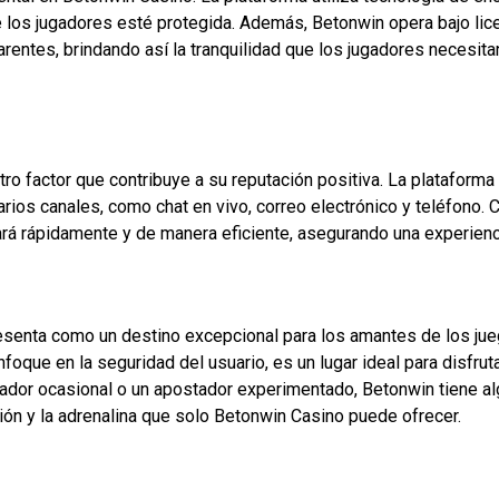
de los jugadores esté protegida. Además, Betonwin opera bajo lic
arentes, brindando así la tranquilidad que los jugadores necesit
otro factor que contribuye a su reputación positiva. La plataform
arios canales, como chat en vivo, correo electrónico y teléfono.
á rápidamente y de manera eficiente, asegurando una experienci
esenta como un destino excepcional para los amantes de los jueg
foque en la seguridad del usuario, es un lugar ideal para disfru
ador ocasional o un apostador experimentado, Betonwin tiene alg
ión y la adrenalina que solo Betonwin Casino puede ofrecer.