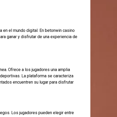
 en el mundo digital. En betonwin casino
ra ganar y disfrutar de una experiencia de
nea. Ofrece a los jugadores una amplia
eportivas. La plataforma se caracteriza
tados encuentren su lugar para disfrutar
juegos. Los jugadores pueden elegir entre