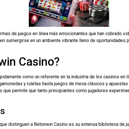
ormas de juegos en línea más emocionantes que han cobrado vida
den sumergirse en un ambiente vibrante lleno de oportunidades pa
win Casino?
idamente como un referente en la industria de los casinos en lí
gamonedas y ruletas hasta juegos de mesa clásicos y apuestas d
 lo que permite que tanto principiantes como jugadores experimen
os
s que distinguen a Betonwin Casino es su extensa biblioteca de 