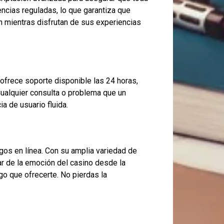
encias reguladas, lo que garantiza que
an mientras disfrutan de sus experiencias
a ofrece soporte disponible las 24 horas,
 Cualquier consulta o problema que un
a de usuario fluida.
os en línea. Con su amplia variedad de
tar de la emoción del casino desde la
o que ofrecerte. No pierdas la