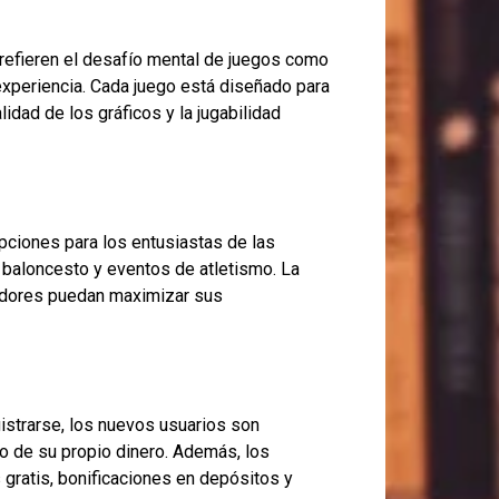
refieren el desafío mental de juegos como
 experiencia. Cada juego está diseñado para
idad de los gráficos y la jugabilidad
ciones para los entusiastas de las
baloncesto y eventos de atletismo. La
tadores puedan maximizar sus
istrarse, los nuevos usuarios son
ho de su propio dinero. Además, los
gratis, bonificaciones en depósitos y