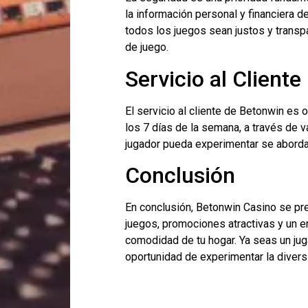
la información personal y financiera 
todos los juegos sean justos y transp
de juego.
Servicio al Cliente
El servicio al cliente de Betonwin es 
los 7 días de la semana, a través de v
jugador pueda experimentar se abordar
Conclusión
En conclusión, Betonwin Casino se pr
juegos, promociones atractivas y un en
comodidad de tu hogar. Ya seas un jug
oportunidad de experimentar la divers