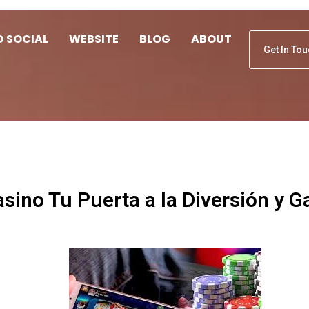
D SOCIAL
WEBSITE
BLOG
ABOUT
Get In To
ino Tu Puerta a la Diversión y G