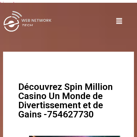
Lire plus
Découvrez Spin Million
Casino Un Monde de
Divertissement et de
Gains -754627730