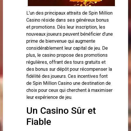
L’un des principaux attraits de Spin Million
Casino réside dans ses généreux bonus
et promotions. Dès leur inscription, les
nouveaux joueurs peuvent bénéficier d’une
prime de bienvenue qui augmente
considérablement leur capital de jeu. De
plus, le casino propose des promotions
régulières, offrant des tours gratuits et
des bonus sur dépôt pour récompenser la
fidélité des joueurs. Ces incentives font
de Spin Million Casino une destination de
choix pour ceux qui cherchent à maximiser
leur expérience de jeu.
Un Casino Sûr et
Fiable