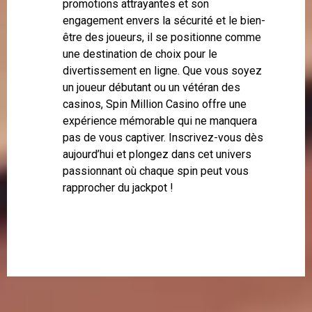
promotions attrayantes et son
engagement envers la sécurité et le bien-
être des joueurs, il se positionne comme
une destination de choix pour le
divertissement en ligne. Que vous soyez
un joueur débutant ou un vétéran des
casinos, Spin Million Casino offre une
expérience mémorable qui ne manquera
pas de vous captiver. Inscrivez-vous dès
aujourd’hui et plongez dans cet univers
passionnant où chaque spin peut vous
rapprocher du jackpot !