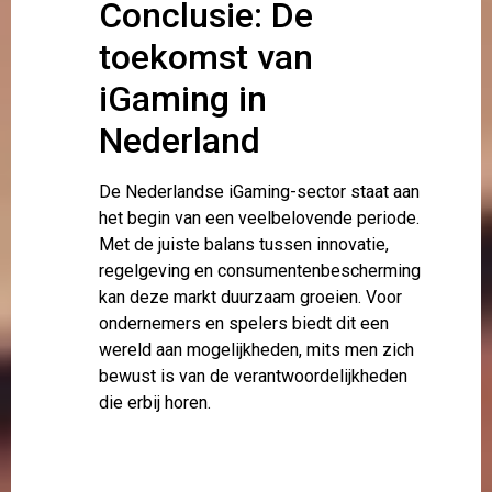
Conclusie: De
toekomst van
iGaming in
Nederland
De Nederlandse iGaming-sector staat aan
het begin van een veelbelovende periode.
Met de juiste balans tussen innovatie,
regelgeving en consumentenbescherming
kan deze markt duurzaam groeien. Voor
ondernemers en spelers biedt dit een
wereld aan mogelijkheden, mits men zich
bewust is van de verantwoordelijkheden
die erbij horen.