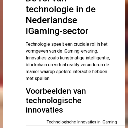
technologie in de
Nederlandse
iGaming-sector
Technologie speelt een cruciale rol in het
vormgeven van de iGaming-ervaring.
Innovaties zoals kunstmatige intelligentie,
blockchain en virtual reality veranderen de
manier waarop spelers interactie hebben
met spellen.
Voorbeelden van
technologische
innovaties
Technologische Innovaties in iGaming