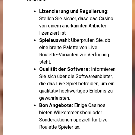
Lizenzierung und Regulierung:
Stellen Sie sicher, dass das Casino
von einem anerkannten Anbieter
lizenziert ist.
Spielauswahl:
Überprüfen Sie, ob
eine breite Palette von Live
Roulette-Varianten zur Verfügung
steht.
Qualität der Software:
Informieren
Sie sich über die Softwareanbieter,
die das Live Spiel betreiben, um ein
qualitativ hochwertiges Erlebnis zu
gewährleisten.
Bon Angebote:
Einige Casinos
bieten Willkommensboni oder
Sonderaktionen speziell für Live
Roulette Spieler an.