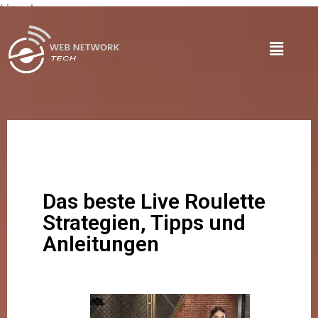
Lire plus
Das beste Live Roulette
Strategien, Tipps und
Anleitungen