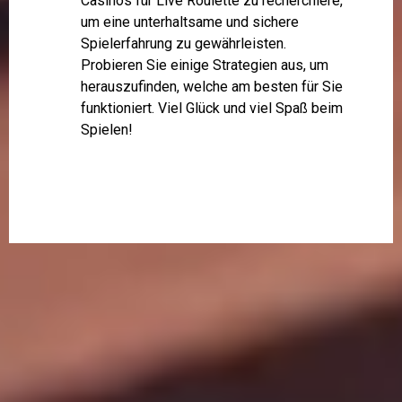
Casinos für Live Roulette zu recherchiere,
um eine unterhaltsame und sichere
Spielerfahrung zu gewährleisten.
Probieren Sie einige Strategien aus, um
herauszufinden, welche am besten für Sie
funktioniert. Viel Glück und viel Spaß beim
Spielen!