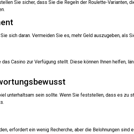
tellen Sie sicher, dass Sie die Regeln der Roulette-Varianten, d
en.
ment
 Sie sich daran. Vermeiden Sie es, mehr Geld auszugeben, als Sie
e das Casino zur Verfügung stellt. Diese können Ihnen helfen, l
ntwortungsbewusst
iel unterhaltsam sein sollte. Wenn Sie feststellen, dass es zu s
s.
den, erfordert ein wenig Recherche, aber die Belohnungen sind es