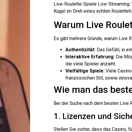
Live-Roulette-Spiele Live-Streaming-T
Kugel im Dreh eines echten Roulettet
Warum Live Roulett
Es gibt mehrere Gründe, warum Live Ro
Authentizität:
Das Gefühl, in e
Interaktive Erfahrung:
Die Mögl
die viele Spieler anzieht.
Vielfältige Spiele:
Viele Casinos
französischen Stil, sowie innova
Wie man das beste 
Bei der Suche nach dem besten Live Ro
1. Lizenzen und Sich
Stellen Sie sicher, dass das Casino, f