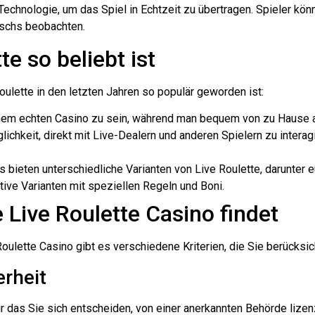
echnologie, um das Spiel in Echtzeit zu übertragen. Spieler kön
ischs beobachten.
e so beliebt ist
ulette in den letzten Jahren so populär geworden ist:
inem echten Casino zu sein, während man bequem von zu Hause a
ichkeit, direkt mit Live-Dealern und anderen Spielern zu interag
 bieten unterschiedliche Varianten von Live Roulette, darunter
tive Varianten mit speziellen Regeln und Boni.
Live Roulette Casino findet
ulette Casino gibt es verschiedene Kriterien, die Sie berücksich
erheit
ür das Sie sich entscheiden, von einer anerkannten Behörde lizenzi