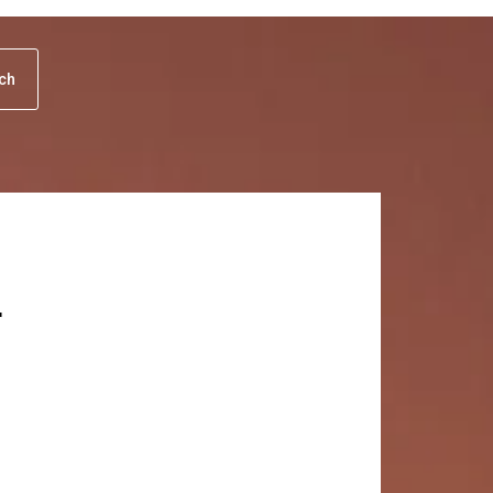
uch
r