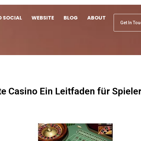
D SOCIAL
WEBSITE
BLOG
ABOUT
Get In To
e Casino Ein Leitfaden für Spiele