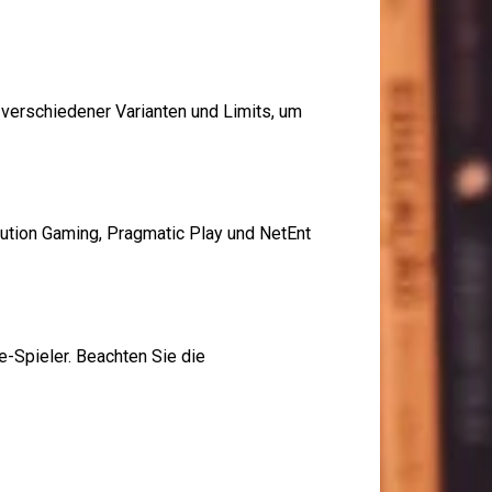
h verschiedener Varianten und Limits, um
lution Gaming, Pragmatic Play und NetEnt
-Spieler. Beachten Sie die