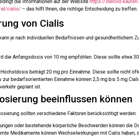
bedingt die Informationen auf der Website
https://steroid-kaufe
rat/cialis/
– das hilft Ihnen, die richtige Entscheidung zu treffen.
ung von Cialis
ann je nach individuellen Bedürfnissen und gesundheitlichem Zus
rd die Anfangsdosis von 10 mg empfohlen. Diese sollte etwa 3
öchstdosis beträgt 20 mg pro Einnahme. Diese sollte nicht öft
iv zur bedarfsorientierten Einnahme können 2,5 mg bis 5 mg Cia
erkehr geplant ist.
Dosierung beeinflussen können
sierung sollten verschiedene Faktoren berücksichtigt werden:
ungen oder bestehende körperliche Beschwerden können die Do
te Medikamente können Wechselwirkungen mit Cialis haben, di