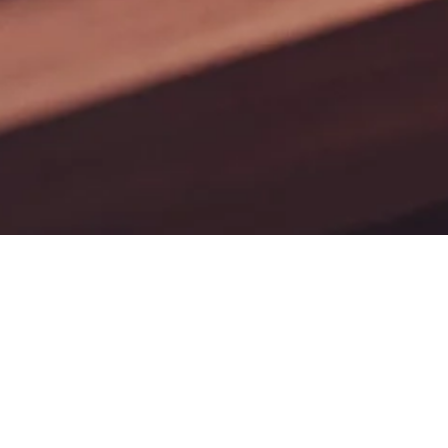
h
Web Network Tech
SEO
Workstation
24-26, Arcadia
PPC
Avenue
Fin009/15692,
PAID
London, United
SOCIAL