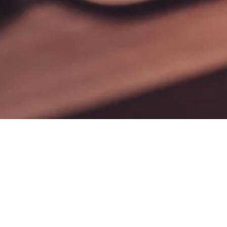
Web Network Tec
are a full service
digital marketing
agency.