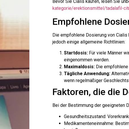
Bevor Sie Cialis kaufen, lesen Sie un
kategorie/erektionsmittel/tadalafil-cit
Empfohlene Dosier
Die empfohlene Dosierung von Cialis k
jedoch einige allgemeine Richtlinien:
Startdosis:
Für viele Männer wi
eingenommen werden.
Maximaldosis:
Die empfohlene H
Tägliche Anwendung:
Alternat
wenn regelmäßiger Geschlechtsv
Faktoren, die die 
Bei der Bestimmung der geeigneten Do
Gesundheitszustand: Vorerkrank
Medikamenteneinnahme: Bestimm