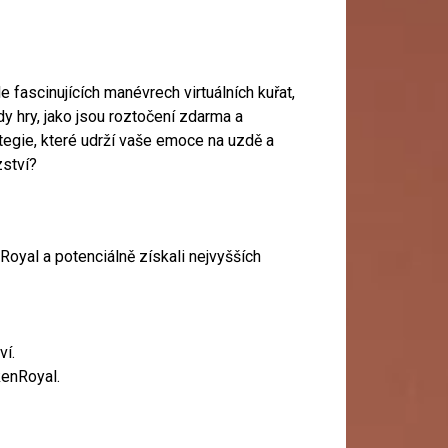
 fascinujících manévrech virtuálních kuřat,
y hry, jako jsou roztočení zdarma a
ategie, které udrží vaše emoce na uzdě a
zství?
Royal a potenciálně získali nejvyšších
ví.
kenRoyal.