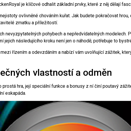
nRoyal je klíčové odhalit základní prvky, které z něj dělají fasci
nejistoty ovlivněné chováním kuřat. Jak budete pokračovat hrou, o
avitelé zmatku a příležitostí.
jich nevyzpytatelných pohybech a nepředvídatelných modelech. Po
í jejich následujícího kroku není jen o náhodě; potřebuje to bystr
ezi řízením a odevzdáním a nabízí vám uvolňující zážitek, který 
ečných vlastností a odměn
prostá hra, její speciální funkce a bonusy z ní činí poutavý záži
ální eskapáda.