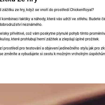
 zážitku ze hry, když se vnoří do prostředí ChickenRoyal?
 kombinaci taktiky a náhody, která vás udrží ve střehu. Budete čin
 dobrodružství neznámého.
atelsky přívětivé, což vám poskytne plynulé pohyb tímto proměnl
lisy, které prohlubují herní zážitek a zlepšují úplné prožitek.
 prostředí pro testování a objevení jedinečného stylu jak pro zk
e změníte a vybudujete si cestu k možným vrcholným úspěchům, 