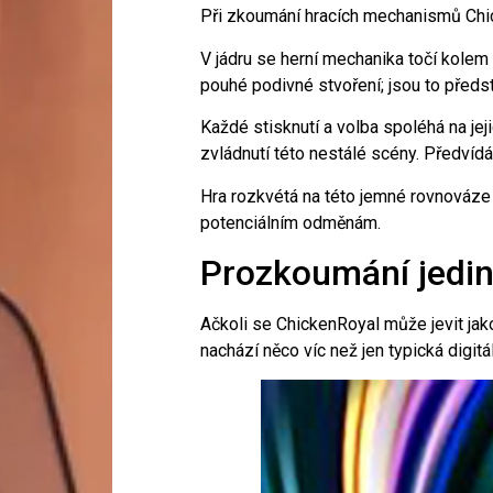
Při zkoumání hracích mechanismů Chicke
V jádru se herní mechanika točí kolem 
pouhé podivné stvoření; jsou to předst
Každé stisknutí a volba spoléhá na je
zvládnutí této nestálé scény. Předvídán
Hra rozkvétá na této jemné rovnováze m
potenciálním odměnám.
Prozkoumání jedin
Ačkoli se ChickenRoyal může jevit jako 
nachází něco víc než jen typická digit