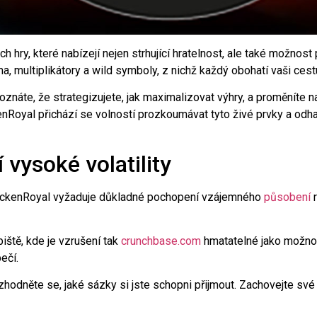
ch hry, které nabízejí nejen strhující hratelnost, ale také možno
ma, multiplikátory a wild symboly, z nichž každý obohatí vaši ce
poznáte, že strategizujete, jak maximalizovat výhry, a proměníte 
enRoyal přichází se volností prozkoumávat tyto živé prvky a odh
í vysoké volatility
hickenRoyal vyžaduje důkladné pochopení vzájemného
působení
r
biště, kde je vzrušení tak
crunchbase.com
hmatatelné jako možnos
ečí.
odněte se, jaké sázky si jste schopni přijmout. Zachovejte své sá