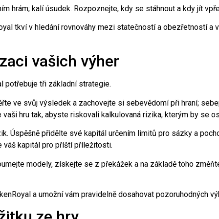
m hrám; kalí úsudek. Rozpoznejte, kdy se stáhnout a kdy jít vpře
al tkví v hledání rovnováhy mezi statečností a obezřetností a 
zaci vašich výher
potřebuje tři základní strategie.
ěřte ve svůj výsledek a zachovejte si sebevědomí při hraní; sebe
 vaši hru tak, abyste riskovali kalkulovaná rizika, kterým by se os
zik. Úspěšně přidělte své kapitál určením limitů pro sázky a poc
áš kapitál pro příští příležitosti.
oumejte modely, získejte se z překážek a na základě toho změňt
hickenRoyal a umožní vám pravidelně dosahovat pozoruhodných vý
itku ze hry