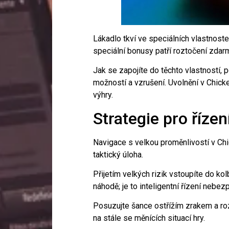
Lákadlo tkví ve speciálních vlastnoste
speciální bonusy patří roztočení zdar
Jak se zapojíte do těchto vlastností, 
možností a vzrušení. Uvolnění v Chick
výhry.
Strategie pro řízen
Navigace s velkou proměnlivostí v C
taktický úloha.
Přijetím velkých rizik vstoupíte do kol
náhodě; je to inteligentní řízení nebezp
Posuzujte šance ostřížím zrakem a rozh
na stále se měnících situací hry.