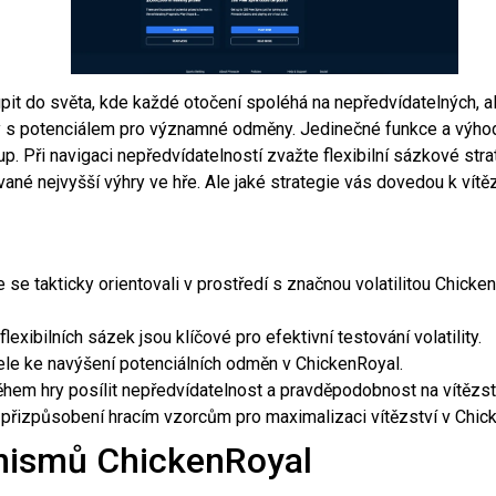
it do světa, kde každé otočení spoléhá na nepředvídatelných, ale
lity s potenciálem pro významné odměny. Jedinečné funkce a výhod
up. Při navigaci nepředvídatelností zvažte flexibilní sázkové str
é nejvyšší výhry ve hře. Ale jaké strategie vás dovedou k vítě
 se takticky orientovali v prostředí s značnou volatilitou Chicken
lexibilních sázek jsou klíčové pro efektivní testování volatility.
tele ke navýšení potenciálních odměn v ChickenRoyal.
em hry posílit nepředvídatelnost a pravděpodobnost na vítězst
 přizpůsobení hracím vzorcům pro maximalizaci vítězství v Chic
ismů ChickenRoyal