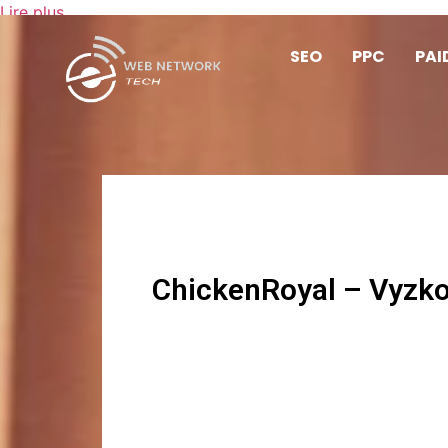
Lire plus
SEO
PPC
PAI
ChickenRoyal – Vyzkou