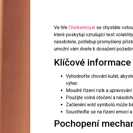
Ve hře
Chickenroyal
se chystáte vstoup
které poskytují vzrušující test volati
násobitele, potřebují promyšlený příst
umožní vám dveře k dosažení požadovan
Klíčové informace
Vyhodnoťte chování kuřat, abyste
výher.
Moudré řízení rizik a upravování f
Použijte volná otočení a násobi
Začlenění wild symbolů může běh
Soustřeďte se na řízení emocí a
Pochopení mechan