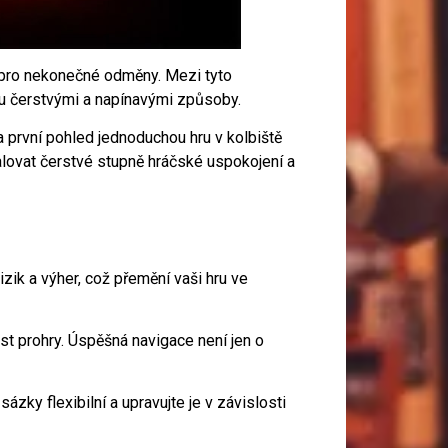
st pro nekonečné odměny. Mezi tyto
stu čerstvými a napínavými způsoby.
na první pohled jednoduchou hru v kolbiště
alovat čerstvé stupně hráčské uspokojení a
izik a výher, což přemění vaši hru ve
t prohry. Úspěšná navigace není jen o
zky flexibilní a upravujte je v závislosti