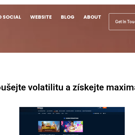
D SOCIAL
WEBSITE
BLOG
ABOUT
Get In To
šejte volatilitu a získejte maxim