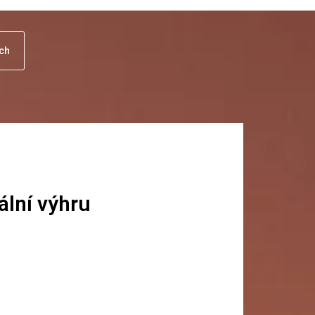
uch
ální výhru