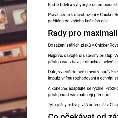
Buďte bdělí a vyhýbejte se emocionální
Pravá cesta k osvobození v ChickenRoy
počítáno do vašeho finálního cíle.
Rady pro maximali
Dosažení stálých zisků v ChickenRoyal 
Nejprve, osvojte si úspěšný přístup. V
přístup vás zbavuje strachu a ovlivňuje
Dále, vylepšete své umění v správě ri
impulzivnímu rozhodování a ochrání se v
A konečně, adaptujte se rychle. Prozk
přístupnost vám nabízejí přednost.
Tyto plány aktivují váš potenciál v C
Co očekávat od záž