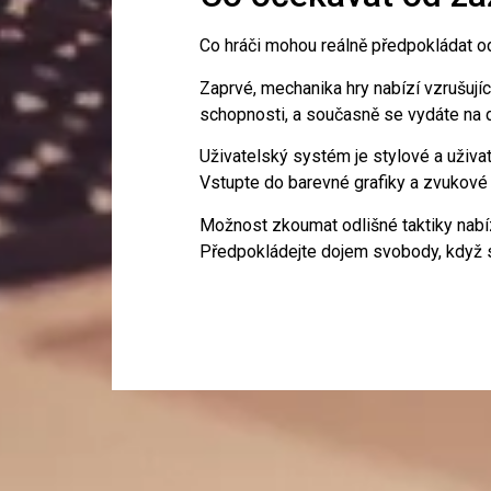
Co hráči mohou reálně předpokládat od
Zaprvé, mechanika hry nabízí vzrušující
schopnosti, a současně se vydáte na
Uživatelský systém je stylové a uživ
Vstupte do barevné grafiky a zvukové ku
Možnost zkoumat odlišné taktiky nabízí
Předpokládejte dojem svobody, když s