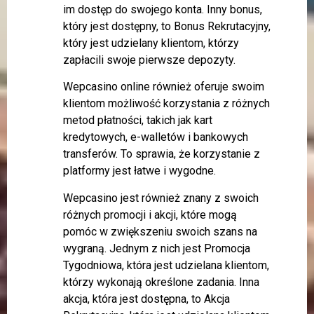
im dostęp do swojego konta. Inny bonus,
który jest dostępny, to Bonus Rekrutacyjny,
który jest udzielany klientom, którzy
zapłacili swoje pierwsze depozyty.
Wepcasino online również oferuje swoim
klientom możliwość korzystania z różnych
metod płatności, takich jak kart
kredytowych, e-walletów i bankowych
transferów. To sprawia, że korzystanie z
platformy jest łatwe i wygodne.
Wepcasino jest również znany z swoich
różnych promocji i akcji, które mogą
pomóc w zwiększeniu swoich szans na
wygraną. Jednym z nich jest Promocja
Tygodniowa, która jest udzielana klientom,
którzy wykonają określone zadania. Inna
akcja, która jest dostępna, to Akcja