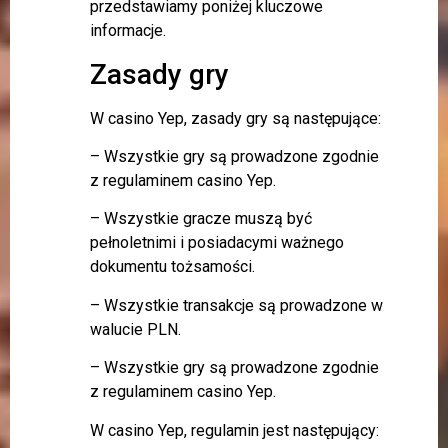
przedstawiamy poniżej kluczowe
informacje.
Zasady gry
W casino Yep, zasady gry są następujące:
– Wszystkie gry są prowadzone zgodnie
z regulaminem casino Yep.
– Wszystkie gracze muszą być
pełnoletnimi i posiadacymi ważnego
dokumentu tożsamości.
– Wszystkie transakcje są prowadzone w
walucie PLN.
– Wszystkie gry są prowadzone zgodnie
z regulaminem casino Yep.
W casino Yep, regulamin jest następujący: