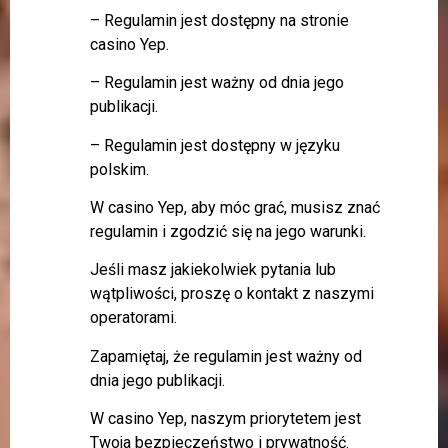
– Regulamin jest dostępny na stronie
casino Yep.
– Regulamin jest ważny od dnia jego
publikacji.
– Regulamin jest dostępny w języku
polskim.
W casino Yep, aby móc grać, musisz znać
regulamin i zgodzić się na jego warunki.
Jeśli masz jakiekolwiek pytania lub
wątpliwości, proszę o kontakt z naszymi
operatorami.
Zapamiętaj, że regulamin jest ważny od
dnia jego publikacji.
W casino Yep, naszym priorytetem jest
Twoja bezpieczeństwo i prywatność.