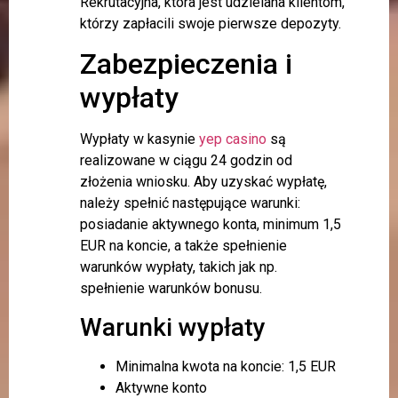
Rekrutacyjna, która jest udzielana klientom,
którzy zapłacili swoje pierwsze depozyty.
Zabezpieczenia i
wypłaty
Wypłaty w kasynie
yep casino
są
realizowane w ciągu 24 godzin od
złożenia wniosku. Aby uzyskać wypłatę,
należy spełnić następujące warunki:
posiadanie aktywnego konta, minimum 1,5
EUR na koncie, a także spełnienie
warunków wypłaty, takich jak np.
spełnienie warunków bonusu.
Warunki wypłaty
Minimalna kwota na koncie: 1,5 EUR
Aktywne konto