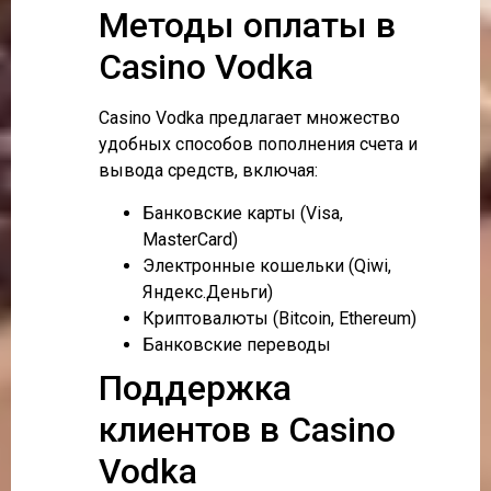
Методы оплаты в
Casino Vodka
Casino Vodka предлагает множество
удобных способов пополнения счета и
вывода средств, включая:
Банковские карты (Visa,
MasterCard)
Электронные кошельки (Qiwi,
Яндекс.Деньги)
Криптовалюты (Bitcoin, Ethereum)
Банковские переводы
Поддержка
клиентов в Casino
Vodka