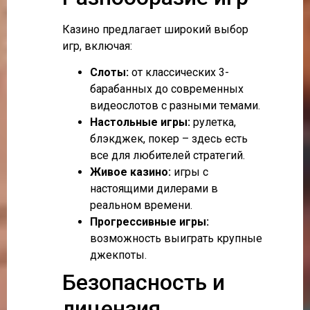
Казино предлагает широкий выбор
игр, включая:
Слоты:
от классических 3-
барабанных до современных
видеослотов с разными темами.
Настольные игры:
рулетка,
блэкджек, покер – здесь есть
все для любителей стратегий.
Живое казино:
игры с
настоящими дилерами в
реальном времени.
Прогрессивные игры:
возможность выиграть крупные
джекпоты.
Безопасность и
лицензия