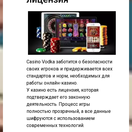
Casino Vodka заботится о безопасности
своих игроков и придерживается всех
стандартов и норм, необходимых для
работы онлайн-казино.
У казино есть лицензия, которая
подтверждает его законную
деятельность. Процесс игры
полностью прозрачный, а все данные
шифруются с использованием
современных технологий.