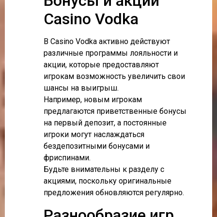
Бонусы и акции
Casino Vodka
В Casino Vodka активно действуют
различные программы лояльности и
акции, которые предоставляют
игрокам возможность увеличить свои
шансы на выигрыш.
Например, новым игрокам
предлагаются приветственные бонусы
на первый депозит, а постоянные
игроки могут наслаждаться
бездепозитными бонусами и
фриспинами.
Будьте внимательны к разделу с
акциями, поскольку оригинальные
предложения обновляются регулярно.
Разнообразие игр