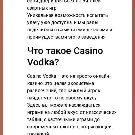
свои двери для всех любителей
азартных игр.
Уникальная возможность испытать
удачу уже доступна, и мы рады
поделиться с вами всеми деталями и
преимуществами этого заведения.
Что такое Casino
Vodka?
Casino Vodka – это не просто онлайн-
казино, это целая экосистема
развлечений, где каждый игрок
найдет что-то по своему вкусу.
Здесь вы можете наслаждаться
играми на любой вкус: от классических
таблиц с карточными играми до
современных слотов с потрясающей
графикой.