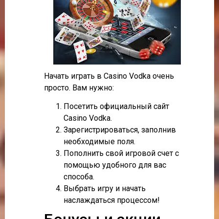
Начать играть в Casino Vodka очень
просто. Вам нужно:
Посетить официальный сайт
Casino Vodka.
Зарегистрироваться, заполнив
необходимые поля.
Пополнить свой игровой счет с
помощью удобного для вас
способа.
Выбрать игру и начать
наслаждаться процессом!