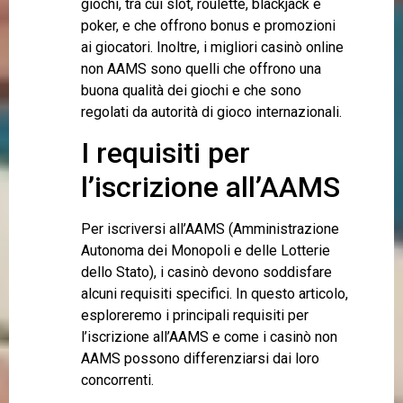
giochi, tra cui slot, roulette, blackjack e
poker, e che offrono bonus e promozioni
ai giocatori. Inoltre, i migliori casinò online
non AAMS sono quelli che offrono una
buona qualità dei giochi e che sono
regolati da autorità di gioco internazionali.
I requisiti per
l’iscrizione all’AAMS
Per iscriversi all’AAMS (Amministrazione
Autonoma dei Monopoli e delle Lotterie
dello Stato), i casinò devono soddisfare
alcuni requisiti specifici. In questo articolo,
esploreremo i principali requisiti per
l’iscrizione all’AAMS e come i casinò non
AAMS possono differenziarsi dai loro
concorrenti.