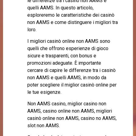
le differenze tra i casinò non AAMS e
quelli AAMS. In questo articolo,
esploreremo le caratteristiche dei casinò
non AAMS e come distinguere i migliori tra
loro.
I migliori casinò online non AAMS sono
quelli che offrono esperienze di gioco
sicure e trasparenti, con bonus e
promozioni adeguate. È importante
cercare di capire le differenze tra i casinò
non AAMS e quelli AAMS, in modo da
poter scegliere il miglior casinò online per
le tue esigenze.
Non AAMS casino, miglior casino non
AAMS, casino online non AAMS, migliori
casinò online non AAMS, casino no AAMS,
slot non AAMS.