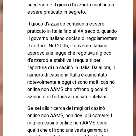
successo e il gioco d’azzardo continuò a
essere praticato in segreto.
Il gioco d’azzardo continuò a essere
praticato in Italia fino al XX secolo, quando
il governo italiano decise di regolamentare
il settore. Nel 2006, il governo italiano
approvò una legge che regolava il gioco
d’azzardo e stabiliva i requisiti per
l’apertura di un casinò in Italia. Da allora, il
numero di casinò in Italia è aumentato
notevolmente e oggi ci sono molti casinò
online non AAMS che offrono giochi di
azione e di fortuna ai giocatori italiani.
Se sei alla ricerca dei migliori casinò
online non AAMS, non devi più cercare! I
migliori casinò online non AAMS sono
quelli che offrono una vasta gamma di