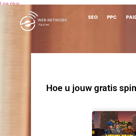
Lire plus
SEO
PPC
PAI
Hoe u jouw gratis spi