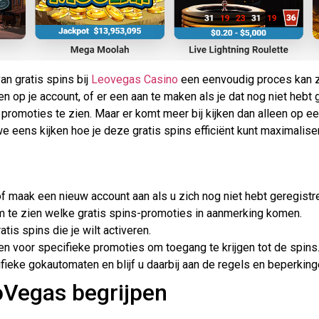
an gratis spins bij
Leovegas Casino
een eenvoudig proces kan zi
en op je account, of er een aan te maken als je dat nog niet hebt 
omoties te zien. Maar er komt meer bij kijken dan alleen op een
e eens kijken hoe je deze gratis spins efficiënt kunt maximalise
f maak een nieuw account aan als u zich nog niet hebt geregistr
m te zien welke gratis spins-promoties in aanmerking komen.
tis spins die je wilt activeren.
en voor specifieke promoties om toegang te krijgen tot de spins
fieke gokautomaten en blijf u daarbij aan de regels en beperking
eoVegas begrijpen