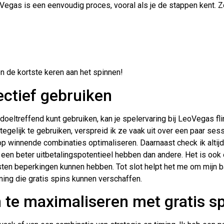
oVegas is een eenvoudig proces, vooral als je de stappen kent. Z
en de kortste keren aan het spinnen!
ectief gebruiken
ns doeltreffend kunt gebruiken, kan je spelervaring bij LeoVegas fl
l tegelijk te gebruiken, verspreid ik ze vaak uit over een paar se
 winnende combinaties optimaliseren. Daarnaast check ik altijd
 een beter uitbetalingspotentieel hebben dan andere. Het is o
ten beperkingen kunnen hebben. Tot slot helpt het me om mijn ba
nning die gratis spins kunnen verschaffen.
 te maximaliseren met gratis s