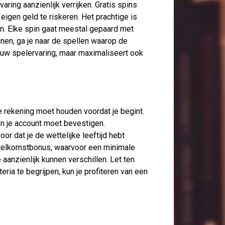
ring aanzienlijk verrijken. Gratis spins
igen geld te riskeren. Het prachtige is
len. Elke spin gaat meestal gepaard met
nnen, ga je naar de spellen waarop de
n uw spelervaring, maar maximaliseert ook
e rekening moet houden voordat je begint.
en je account moet bevestigen.
r dat je de wettelijke leeftijd hebt
 welkomstbonus, waarvoor een minimale
aanzienlijk kunnen verschillen. Let ten
eria te begrijpen, kun je profiteren van een