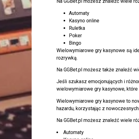
Na GGBet.pl możesz znaleźć wiele róż
Automaty
Kasyno online
Ruletka
Poker
Bingo
Wielowymiarowe gry kasynowe są ideal
rozrywką.
Na GGBet.pl możesz także znaleźć wi
Jeśli szukasz emocjonujących i różno
wielowymiarowe gry kasynowe, które 
Wielowymiarowe gry kasynowe to nowo
hazardu, korzystając z nowoczesnych 
Na GGBet.pl możesz znaleźć wiele róż
Automaty