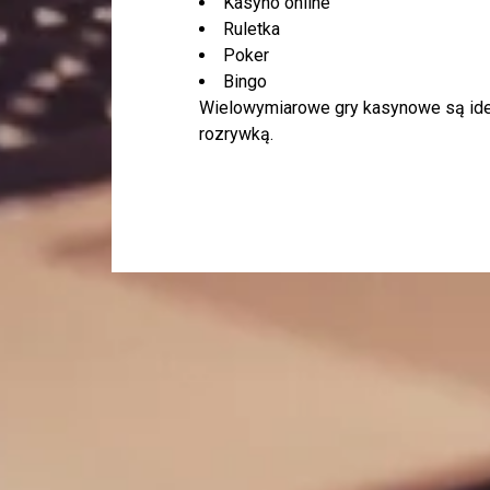
Kasyno online
Ruletka
Poker
Bingo
Wielowymiarowe gry kasynowe są ideal
rozrywką.