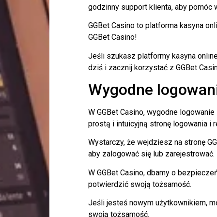
godzinny support klienta, aby pomóc
GGBet Casino to platforma kasyna onli
GGBet Casino!
Jeśli szukasz platformy kasyna online
dziś i zacznij korzystać z GGBet Casi
Wygodne logowanie
W GGBet Casino, wygodne logowanie i 
prostą i intuicyjną stronę logowania i re
Wystarczy, że wejdziesz na stronę GGB
aby zalogować się lub zarejestrować.
W GGBet Casino, dbamy o bezpieczeńs
potwierdzić swoją tożsamość.
Jeśli jesteś nowym użytkownikiem, mo
swoją tożsamość.