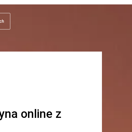
uch
yna online z