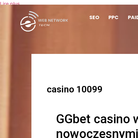
Lire plus
SEO
PPC
PAI
casino 10099
GGbet casino w
nowoczesnymi 