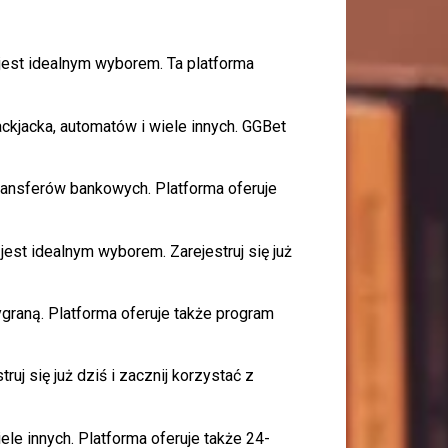
jest idealnym wyborem. Ta platforma
ackjacka, automatów i wiele innych. GGBet
ransferów bankowych. Platforma oferuje
est idealnym wyborem. Zarejestruj się już
raną. Platforma oferuje także program
uj się już dziś i zacznij korzystać z
le innych. Platforma oferuje także 24-