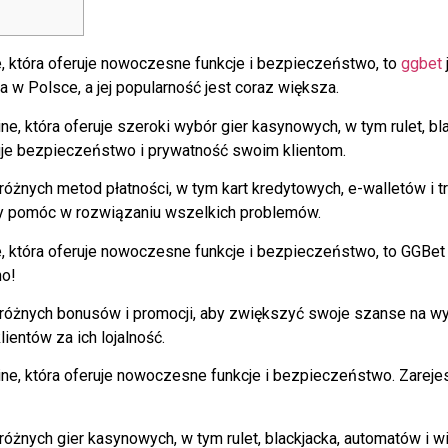
e, która oferuje nowoczesne funkcje i bezpieczeństwo, to
ggbet
a w Polsce, a jej popularność jest coraz większa.
ne, która oferuje szeroki wybór gier kasynowych, w tym rulet, bl
uje bezpieczeństwo i prywatność swoim klientom.
żnych metod płatności, w tym kart kredytowych, e-walletów i t
aby pomóc w rozwiązaniu wszelkich problemów.
, która oferuje nowoczesne funkcje i bezpieczeństwo, to GGBet j
no!
óżnych bonusów i promocji, aby zwiększyć swoje szanse na wyg
ientów za ich lojalność.
ne, która oferuje nowoczesne funkcje i bezpieczeństwo. Zarejestr
nych gier kasynowych, w tym rulet, blackjacka, automatów i wie