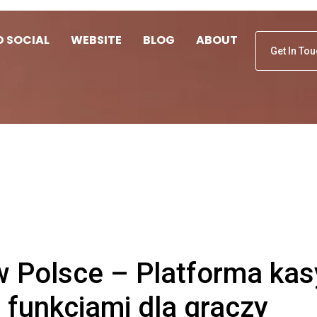
D SOCIAL
WEBSITE
BLOG
ABOUT
Get In To
 Polsce – Platforma kas
funkcjami dla graczy