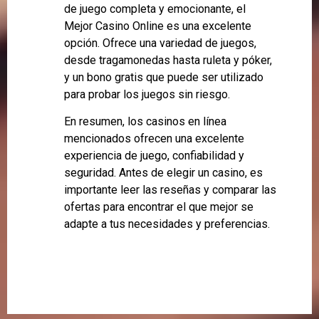
de juego completa y emocionante, el
Mejor Casino Online es una excelente
opción. Ofrece una variedad de juegos,
desde tragamonedas hasta ruleta y póker,
y un bono gratis que puede ser utilizado
para probar los juegos sin riesgo.
En resumen, los casinos en línea
mencionados ofrecen una excelente
experiencia de juego, confiabilidad y
seguridad. Antes de elegir un casino, es
importante leer las reseñas y comparar las
ofertas para encontrar el que mejor se
adapte a tus necesidades y preferencias.