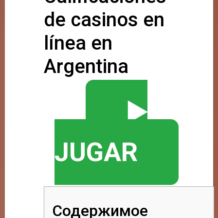
de casinos en
línea en
Argentina
▶️
JUGAR
Содержимое