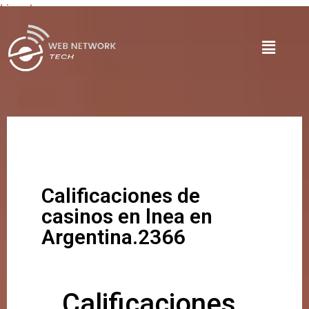
Lire plus
Calificaciones de
casinos en lnea en
Argentina.2366
Calificaciones