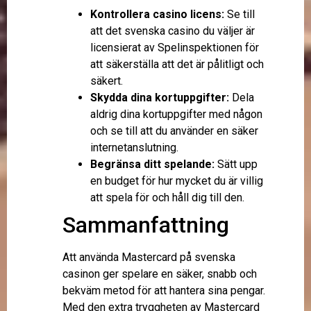
Kontrollera casino licens:
Se till
att det svenska casino du väljer är
licensierat av Spelinspektionen för
att säkerställa att det är pålitligt och
säkert.
Skydda dina kortuppgifter:
Dela
aldrig dina kortuppgifter med någon
och se till att du använder en säker
internetanslutning.
Begränsa ditt spelande:
Sätt upp
en budget för hur mycket du är villig
att spela för och håll dig till den.
Sammanfattning
Att använda Mastercard på svenska
casinon ger spelare en säker, snabb och
bekväm metod för att hantera sina pengar.
Med den extra tryggheten av Mastercard