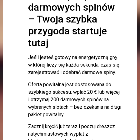
darmowych spinów
– Twoja szybka
przygoda startuje
tutaj
Jeśli jesteś gotowy na energetyczną grę,
w której liczy się każda sekunda, czas się
zarejestrować i odebrać darmowe spiny.
Oferta powitalna jest dostosowana do
szybkiego sukcesu: wpłać 20 € lub więcej
i otrzymaj 200 darmowych spinów na
wybranych slotach – bez czekania na długi
pakiet powitalny.
Zacznij kręcić już teraz i poczuj dreszcz
natychmiastowych wypłat z