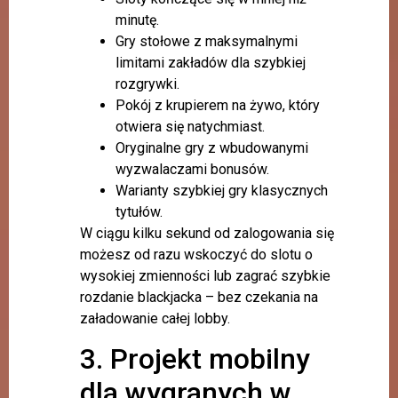
minutę.
Gry stołowe z maksymalnymi
limitami zakładów dla szybkiej
rozgrywki.
Pokój z krupierem na żywo, który
otwiera się natychmiast.
Oryginalne gry z wbudowanymi
wyzwalaczami bonusów.
Warianty szybkiej gry klasycznych
tytułów.
W ciągu kilku sekund od zalogowania się
możesz od razu wskoczyć do slotu o
wysokiej zmienności lub zagrać szybkie
rozdanie blackjacka – bez czekania na
załadowanie całej lobby.
3. Projekt mobilny
dla wygranych w