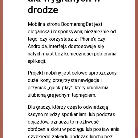
drodze
Mobilna strona BoomerangBet jest
elegancka i responsywna; niezależnie od
tego, czy korzystasz z iPhone’a czy
Androida, interfejs dostosowuje się
natychmiast bez konieczności pobierania
aplikacji.
Projekt mobilny jest celowo uproszczony:
duże ikony, przejrzysta nawigacja i
przycisk „quick‑play”, który uruchamia
ulubioną grę jednym tapnięciem.
Dla graczy, którzy często odwiedzają
kasyno między spotkaniami lub podczas
dojazdów, oznacza to możliwość
obrócenia slotu w pociągu lub postawienia
szybkiego zakładu podczas lunchu bez