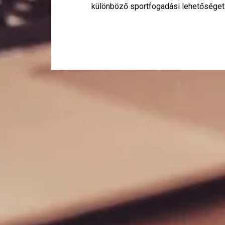
különböző sportfogadási lehetőséget k