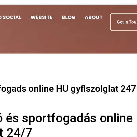
D SOCIAL
WEBSITE
BLOG
ABOUT
Get In To
fogads online HU gyflszolglat 24
ó és sportfogadás online
t 24/7