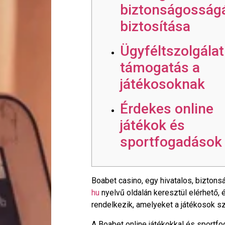
biztonságosság
biztosítása
Ügyféltszolgálat
támogatás a
játékosoknak
Érdekes online
játékok és
sportfogadások
Boabet casino, egy hivatalos, biztons
hu
nyelvű oldalán keresztül elérhető, 
rendelkezik, amelyeket a játékosok sz
A Boabet online játékokkal és sportfo