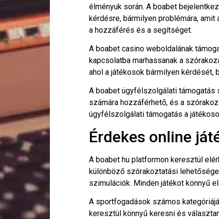
élményuk során. A boabet bejelentkez
kérdésre, bármilyen problémára, amit 
a hozzáférés és a segítséget.
A boabet casino weboldalának támogat
kapcsolatba marhassanak a szórakozás
ahol a játékosok bármilyen kérdését, b
A boabet ügyfélszolgálati támogatás 
számára hozzáférhető, és a szórakozá
ügyfélszolgálati támogatás a játékoso
Érdekes online já
A boabet hu platformon keresztül elér
különböző szórakoztatási lehetőségek
szimulációk. Minden játékot könnyű el
A sportfogadások számos kategóriájába
keresztül könnyű keresni és választan