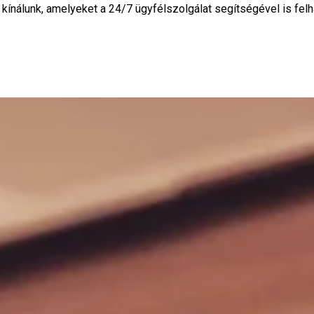
ínálunk, amelyeket a 24/7 ügyfélszolgálat segítségével is felh