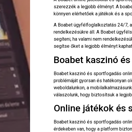
szerezzék a legjobb élményt. A boabe
könnyen elérhetőek a játékok és a spo
A Boabet ügyfélfoglalkoztatás 24/7, a
rendelkezésükre áll. A Boabet ügyfél
segíteni, ha valami nem rendelkezésük
segítse őket a legjobb élményt kaphat
Boabet kaszinó és
Boabet kaszinó és sportfogadás onlin
problémáját gyorsan és hatékonyan o
weboldalunkon, a mobilalkalmazásunk
válaszolunk, hogy biztosítsuk a legjob
Online játékok és
Boabet kaszinó és sportfogadás onli
érdekeben van, hogy a platform bizto