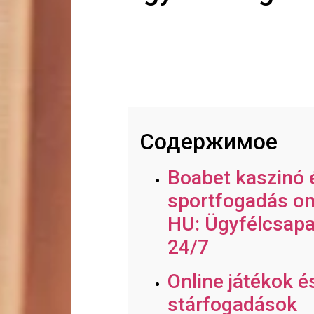
Содержимое
Boabet kaszinó 
sportfogadás on
HU: Ügyfélcsapa
24/7
Online játékok é
stárfogadások