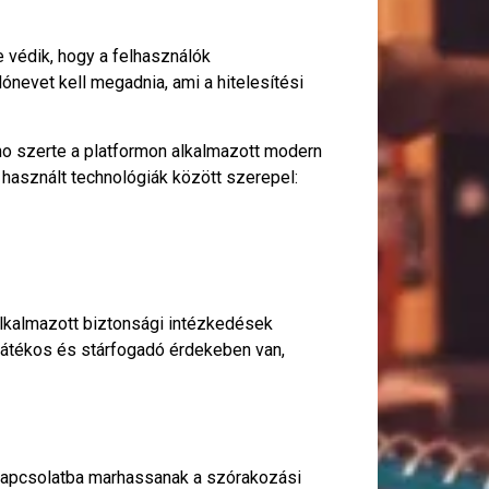
 védik, hogy a felhasználók
nevet kell megadnia, ami a hitelesítési
o szerte a platformon alkalmazott modern
 használt technológiák között szerepel:
alkalmazott biztonsági intézkedések
játékos és stárfogadó érdekeben van,
 kapcsolatba marhassanak a szórakozási