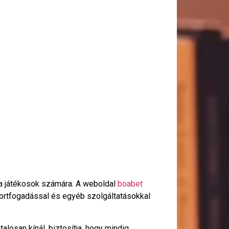
t a játékosok számára. A weboldal
boabet
sportfogadással és egyéb szolgáltatásokkal
losan kínál, biztosítja, hogy mindig