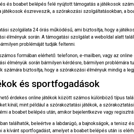
és és boabet belépés felé nyújtott támogatás a játékosok szá
a játékosok észreveszik, a szórakozási szolgáltatásokban, a boa
ási szolgálata 24 órás működésű, ami biztosítja, hogy a játék
i élményuk során. A támogatási szolgálat a weboldal alatt talá
ármilyen problémáját tudják feltenni.
számos formában elérhető: telefonon, e-mailben, vagy az online
si élményük során bármilyen kérdésre, bármilyen problémára tu
k számára biztosítja, hogy a szórakozási élményuk mindig a leg
tékok és sportfogadások
hető érdekes online játékok között számos különböző típus talá
et kínál, mint például a szórakoztatási játékok, a szórakoztatá
érni a boabet belépés után, amikor bejelentkezve vagy regisztrá
n találhatók, beleértve a labdarúgó, a bajnokságok, a tenisz é
i a kívánt sportfogadást, amelyet a boabet belépés után is elér