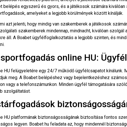
t belépés egyszerű és gyors, és a játékosok számára kiválóan 
rtfogadások, amelyeket a legjobb körülmények között kínálják.
mi azt jelenti, hogy mindig van szakemberek a játékosok számár
szolgálati szakemberek mindennap, mindnacht, kiválóan szolgál
re áll. A Boabet ügyfélfoglalkoztatás a legjobb szinten, és min
ni.
 sportfogadás online HU: Ügyfé
e HU felügyeletére egy 24/7 működő ügyfélcsapatot kínálunk. M
ldjuk meg. A Boabet belépéshez vagy bejelentkezéshez számos 
on vagy a telefonszámunkon. Minden ügyfél támogatására szóló
b szolgáltatást.
 stárfogadások biztonságosságá
ne HU platformának biztonságosságának biztosítása fontos sze
nságos legyen. Boabet hu feladata az, hogy mindennél biztonság