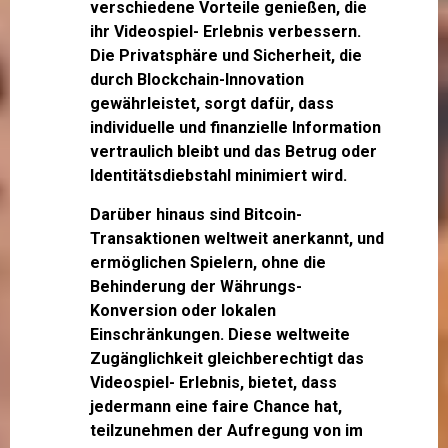
verschiedene Vorteile genießen, die
ihr Videospiel- Erlebnis verbessern.
Die Privatsphäre und Sicherheit, die
durch Blockchain-Innovation
gewährleistet, sorgt dafür, dass
individuelle und finanzielle Information
vertraulich bleibt und das Betrug oder
Identitätsdiebstahl minimiert wird.
Darüber hinaus sind Bitcoin-
Transaktionen weltweit anerkannt, und
ermöglichen Spielern, ohne die
Behinderung der Währungs-
Konversion oder lokalen
Einschränkungen. Diese weltweite
Zugänglichkeit gleichberechtigt das
Videospiel- Erlebnis, bietet, dass
jedermann eine faire Chance hat,
teilzunehmen der Aufregung von im