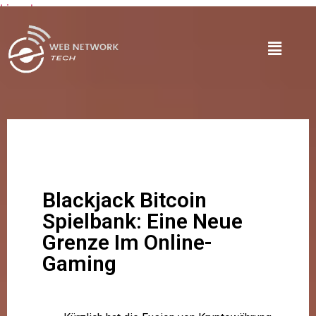
Lire plus
Blackjack Bitcoin
Spielbank: Eine Neue
Grenze Im Online-
Gaming