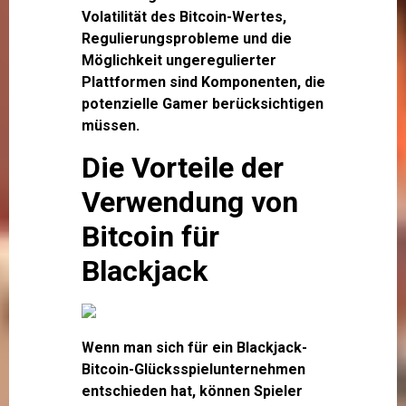
Volatilität des Bitcoin-Wertes,
Regulierungsprobleme und die
Möglichkeit ungeregulierter
Plattformen sind Komponenten, die
potenzielle Gamer berücksichtigen
müssen.
Die Vorteile der
Verwendung von
Bitcoin für
Blackjack
Wenn man sich für ein Blackjack-
Bitcoin-Glücksspielunternehmen
entschieden hat, können Spieler