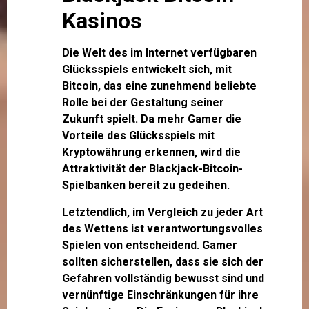
Kasinos
Die Welt des im Internet verfügbaren
Glücksspiels entwickelt sich, mit
Bitcoin, das eine zunehmend beliebte
Rolle bei der Gestaltung seiner
Zukunft spielt. Da mehr Gamer die
Vorteile des Glücksspiels mit
Kryptowährung erkennen, wird die
Attraktivität der Blackjack-Bitcoin-
Spielbanken bereit zu gedeihen.
Letztendlich, im Vergleich zu jeder Art
des Wettens ist verantwortungsvolles
Spielen von entscheidend. Gamer
sollten sicherstellen, dass sie sich der
Gefahren vollständig bewusst sind und
vernünftige Einschränkungen für ihre