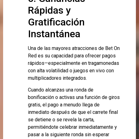
Rápidas y
Gratificación
Instantánea
Una de las mayores atracciones de Bet On
Red es su capacidad para ofrecer pagos
rápidos—especialmente en tragamonedas
con alta volatilidad o juegos en vivo con
multiplicadores integrados.
Cuando alcanzas una ronda de
bonificación o activas una función de giros
gratis, el pago a menudo llega de
inmediato después de que el carrete final
se detiene o se revela la carta,
permitiéndote celebrar inmediatamente y
pasar a la siguiente ronda sin esperar