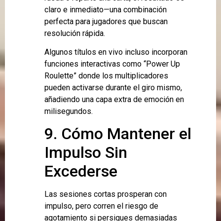
claro e inmediato—una combinación
perfecta para jugadores que buscan
resolución rápida.
Algunos títulos en vivo incluso incorporan
funciones interactivas como “Power Up
Roulette” donde los multiplicadores
pueden activarse durante el giro mismo,
añadiendo una capa extra de emoción en
milisegundos.
9. Cómo Mantener el
Impulso Sin
Excederse
Las sesiones cortas prosperan con
impulso, pero corren el riesgo de
agotamiento si persigues demasiadas