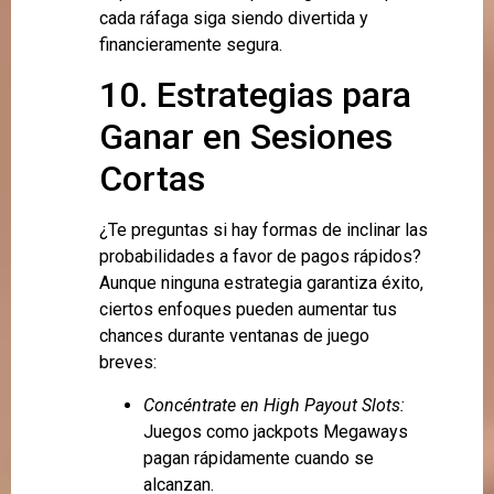
cada ráfaga siga siendo divertida y
financieramente segura.
10. Estrategias para
Ganar en Sesiones
Cortas
¿Te preguntas si hay formas de inclinar las
probabilidades a favor de pagos rápidos?
Aunque ninguna estrategia garantiza éxito,
ciertos enfoques pueden aumentar tus
chances durante ventanas de juego
breves:
Concéntrate en High Payout Slots:
Juegos como jackpots Megaways
pagan rápidamente cuando se
alcanzan.