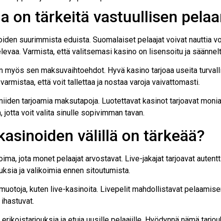
lla on tärkeitä vastuullisen pel
oiden suurimmista eduista. Suomalaiset pelaajat voivat nauttia vo
vaa. Varmista, että valitsemasi kasino on lisensoitu ja säännelty,
n myös sen maksuvaihtoehdot. Hyvä kasino tarjoaa useita turvalli
varmistaa, että voit tallettaa ja nostaa varoja vaivattomasti.
niiden tarjoamia maksutapoja. Luotettavat kasinot tarjoavat monia 
a, jotta voit valita sinulle sopivimman tavan.
ikasinoiden välillä on tärkeää?
voima, jota monet pelaajat arvostavat. Live-jakajat tarjoavat aut
uksia ja valikoimia ennen sitoutumista.
limuotoja, kuten live-kasinoita. Livepelit mahdollistavat pelaamise
ihastuvat.
 erikoistarjouksia ja etuja uusille pelaajille. Hyödynnä nämä tarjo