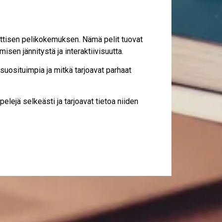
tenttisen pelikokemuksen. Nämä pelit tuovat
isen jännitystä ja interaktiivisuutta.
suosituimpia ja mitkä tarjoavat parhaat
pelejä selkeästi ja tarjoavat tietoa niiden