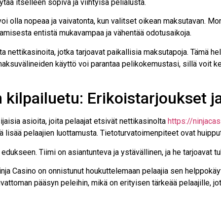
ää itselleen sopiva ja viihtyisä pelialusta.
voi olla nopeaa ja vaivatonta, kun valitset oikean maksutavan. Mo
laamisesta entistä mukavampaa ja vähentää odotusaikoja.
ita nettikasinoita, jotka tarjoavat paikallisia maksutapoja. Tämä he
aksuvälineiden käyttö voi parantaa pelikokemustasi, sillä voit k
 kilpailuetu: Erikoistarjoukset 
jaisia asioita, joita pelaajat etsivät nettikasinolta
https://ninjaca
ä lisää pelaajien luottamusta. Tietoturvatoimenpiteet ovat huippu
edukseen. Tiimi on asiantunteva ja ystävällinen, ja he tarjoavat tu
nja Casino on onnistunut houkuttelemaan pelaajia sen helppokäytt
attoman pääsyn peleihin, mikä on erityisen tärkeää pelaajille, jo