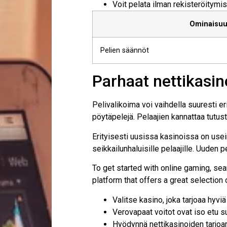
Voit pelata ilman rekisteröitymis
Ominaisu
Pelien säännöt
Parhaat nettikasin
Pelivalikoima voi vaihdella suuresti er
pöytäpelejä. Pelaajien kannattaa tutus
Erityisesti uusissa kasinoissa on usein
seikkailunhaluisille pelaajille. Uuden p
To get started with online gaming, sea
platform that offers a great selectio
Valitse kasino, joka tarjoaa hyviä
Verovapaat voitot ovat iso etu su
Hyödynnä nettikasinoiden tarjoam