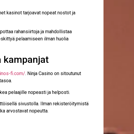
net kasinot tarjoavat nopeat nostot ja
lpottaa rahansiirtoja ja mahdollistaa
eskittyä pelaamiseen ilman huolia
ja kampanjat
sinos-fi.com/
. Ninja Casino on sitoutunut
tasoa.
kea pelaajille nopeasti ja helposti.
öisellä sivustolla. Ilman rekisteröitymistä
tka arvostavat nopeutta.