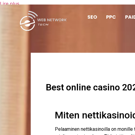
Lire plus
SEO
PPC
PAI
Best online casino 20
Miten nettikasinoi
Pelaaminen nettikasinoilla on monille ta