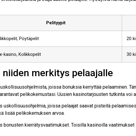
Pelityypit
likkopelit, Pöytäpelit
20 k
ve-kasino, Kolikkopelit
30 k
a niiden merkitys pelaajalle
 uskollisuusohjelmista, joissa bonuksia kerryttää pelaaminen. Täm
parantavat pelikokemustasi. Uusien kasinotarjousten tutkinta voi 
ös uskollisuusohjelmia, joissa pelaajat saavat pisteitä pelaami
ikä lisää pelikokemuksen arvoa.
 bonusten kierrätysvaatimukset. Toisilla kasinoilla vaatimukset 