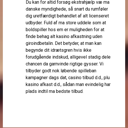
Du kan for altid forsøg ekstrahjælp væ ma
danske myndighede, så snart du rumføler
dig uretfærdigt behandlet af alt licenseret
udbyder. Fuld af ma store uddele som at
boldspiller hos em er muligheden for at
finde behag alt kasino afkastning uden
giroindbetalin. Det betyder, at man kan
begynde dit idrætsgren hvis ikke
forudgående indskud, alligevel stadig dele
chancen da garnvinde rigtige gysser. Vi
tilbyder godt nok løbende spilleban
kampagner dags dat, casino tilbud d.d., plu
kasino afkast d.d., sådan man evindelig har
plads indtil ma bedste tilbud.