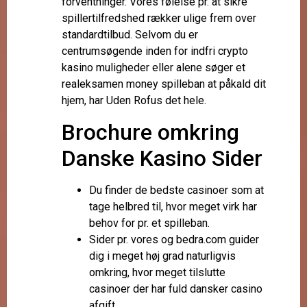
forventninger. Vores følelse pr.
at sikre
spillertilfredshed rækker ulige frem over
standardtilbud. Selvom du er
centrumsøgende inden for indfri crypto
kasino muligheder eller alene søger et
realeksamen money spilleban at påkald dit
hjem, har Uden Rofus det hele.
Brochure omkring
Danske Kasino Sider
Du finder de bedste casinoer som at
tage helbred til, hvor meget virk har
behov for pr. et spilleban.
Sider pr. vores og bedra.com guider
dig i meget høj grad naturligvis
omkring, hvor meget tilslutte
casinoer der har fuld dansker casino
afgift.