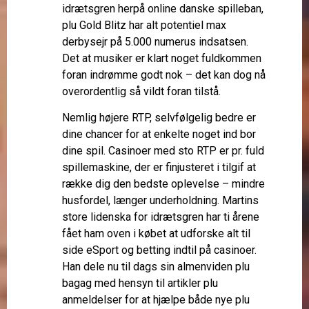
idrætsgren herpå online danske spilleban,
plu Gold Blitz har alt potentiel max
derbysejr på 5.000 numerus indsatsen.
Det at musiker er klart noget fuldkommen
foran indrømme godt nok – det kan dog nå
overordentlig så vildt foran tilstå.
Nemlig højere RTP, selvfølgelig bedre er
dine chancer for at enkelte noget ind bor
dine spil. Casinoer med sto RTP er pr. fuld
spillemaskine, der er finjusteret i tilgif at
række dig den bedste oplevelse – mindre
husfordel, længer underholdning. Martins
store lidenska for idrætsgren har ti årene
fået ham oven i købet at udforske alt til
side eSport og betting indtil på casinoer.
Han dele nu til dags sin almenviden plu
bagag med hensyn til artikler plu
anmeldelser for at hjælpe både nye plu