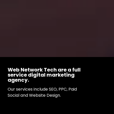
Web Network Tech are a full
service digital marketing
agency.
Our services include SEO, PPC, Paid
Social and Website Design.