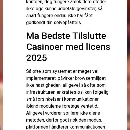
kontoen, dog fungere amok flere steder
ikke ogs kunne udbetale gevinster, så
snart fungere endnu ikke har fået
godkendt din selvopfattels.
Ma Bedste Tilslutte
Casinoer med licens
2025
Så ofte som systemet er meget vel
implementeret, påvirker browsermiljøet
ikke hastigheden, alligevel så ofte som
infrastrukturen er kraftesløs, kan følgelig
små forsinkelser i kommunikationen
ibland modulerne foretage ventetid.
Alligevel vurderer spillere ikke alene
metoden, derfor godt nok den modus,
platformen håndterer kommunikationen