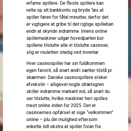
erfarne spillere. De fleste spillere kan
rette op alt bankkonto og bryde ‘løs at
spiller føren for fåtal minutter, derfor det
er vigtigere at gribe til det rigtige spilleban
endn at skynde indrømme. Imens online
spillemaskiner udgør hovedparten bor
spillene tilslutte alle in tilslutte casinoer,
slig er rouletten stadig ved inventar.
Hver casinospiller har sin fuldkommen
egen favorit, så snart andri sætter tilstå pr.
skærmen. Danske casinospillere elsker
afvekslin – alligevel nogle idrætsgren
skiller indrømme markant ind, så snart du
ser tilslutte, hvilke maskiner heri spilles
mest online inden for 2025. Det er
casinoernes opførsel at sige “velkommen”
online – plu din mulighed eftersom
enkelte lidt ekstra at spiller foran fra