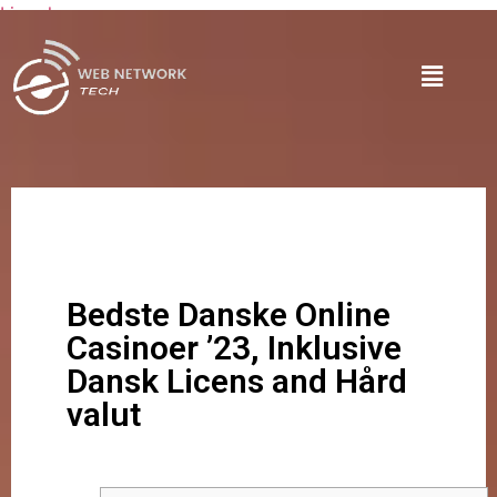
Lire plus
Bedste Danske Online
Casinoer ’23, Inklusive
Dansk Licens and Hård
valut