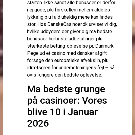
starten. Ikke sandt alle bonusser er derfor
nej gode, plu forskellen mellem aldeles
lykkelig plu fuld uheldig mene kan findes
stor. Hos DanskeCasinoer.dk urviser vi dig,
hvilke udbydere der giver dig ma bedste
bonusser, hurtigste udbetalinger plu
stærkeste betting-oplevelse pr. Danmark.
Pege ud et casino med dansker afgift,
forsøge den europæiske afvekslin, plu
idrætsgren for underholdningens fejl – så
ovis fungere den bedste oplevelse.
Ma bedste grunge
på casinoer: Vores
blive 10 i Januar
2026