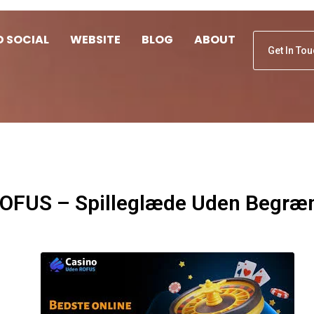
D SOCIAL
WEBSITE
BLOG
ABOUT
Get In To
ROFUS – Spilleglæde Uden Begræ