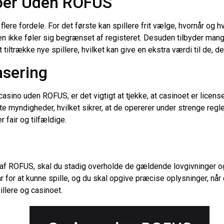
noer Uden ROFUS
lere fordele. For det første kan spillere frit vælge, hvornår og h
n ikke føler sig begrænset af registeret. Desuden tilbyder mang
iltrække nye spillere, hvilket kan give en ekstra værdi til de, der
nsering
 casino uden ROFUS, er det vigtigt at tjekke, at casinoet er licen
dte myndigheder, hvilket sikrer, at de opererer under strenge regl
r fair og tilfældige.
af ROFUS, skal du stadig overholde de gældende lovgivninger og
for at kunne spille, og du skal opgive præcise oplysninger, når du
llere og casinoet.