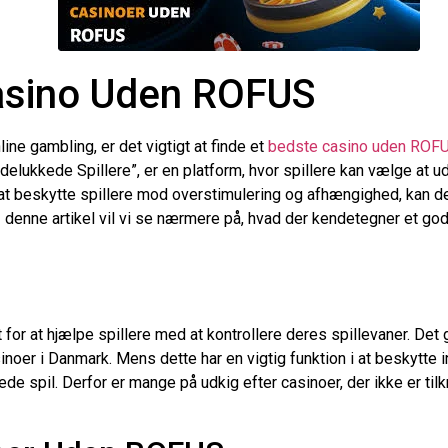
asino Uden ROFUS
line gambling, er det vigtigt at finde et
bedste casino uden ROF
Udelukkede Spillere”, er en platform, hvor spillere kan vælge at u
at beskytte spillere mod overstimulering og afhængighed, kan de
I denne artikel vil vi se nærmere på, hvad der kendetegner et g
 for at hjælpe spillere med at kontrollere deres spillevaner. Det
sinoer i Danmark. Mens dette har en vigtig funktion i at beskytte 
ede spil. Derfor er mange på udkig efter casinoer, der ikke er ti