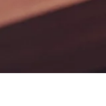
h
Web Network Tech
SEO
Workstation