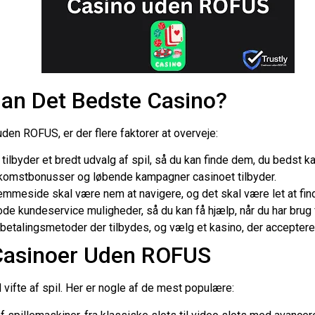
an Det Bedste Casino?
den ROFUS, er der flere faktorer at overveje:
 tilbyder et bredt udvalg af spil, så du kan finde dem, du bedst ka
komstbonusser og løbende kampagner casinoet tilbyder.
mmeside skal være nem at navigere, og det skal være let at find
e kundeservice muligheder, så du kan få hjælp, når du har brug f
 betalingsmetoder der tilbydes, og vælg et kasino, der acceptere
 Casinoer Uden ROFUS
vifte af spil. Her er nogle af de mest populære: