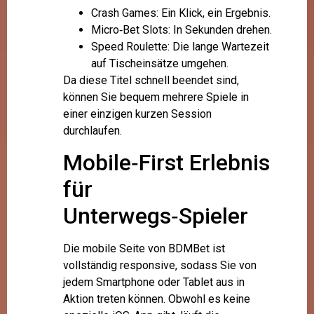
Crash Games: Ein Klick, ein Ergebnis.
Micro‑Bet Slots: In Sekunden drehen.
Speed Roulette: Die lange Wartezeit
auf Tischeinsätze umgehen.
Da diese Titel schnell beendet sind,
können Sie bequem mehrere Spiele in
einer einzigen kurzen Session
durchlaufen.
Mobile‑First Erlebnis
für
Unterwegs‑Spieler
Die mobile Seite von BDMBet ist
vollständig responsive, sodass Sie von
jedem Smartphone oder Tablet aus in
Aktion treten können. Obwohl es keine