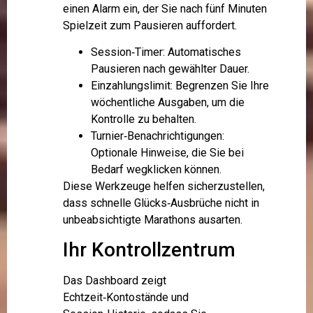
einen Alarm ein, der Sie nach fünf Minuten
Spielzeit zum Pausieren auffordert.
Session‑Timer: Automatisches
Pausieren nach gewählter Dauer.
Einzahlungslimit: Begrenzen Sie Ihre
wöchentliche Ausgaben, um die
Kontrolle zu behalten.
Turnier‑Benachrichtigungen:
Optionale Hinweise, die Sie bei
Bedarf wegklicken können.
Diese Werkzeuge helfen sicherzustellen,
dass schnelle Glücks‑Ausbrüche nicht in
unbeabsichtigte Marathons ausarten.
Ihr Kontrollzentrum
Das Dashboard zeigt
Echtzeit‑Kontostände und