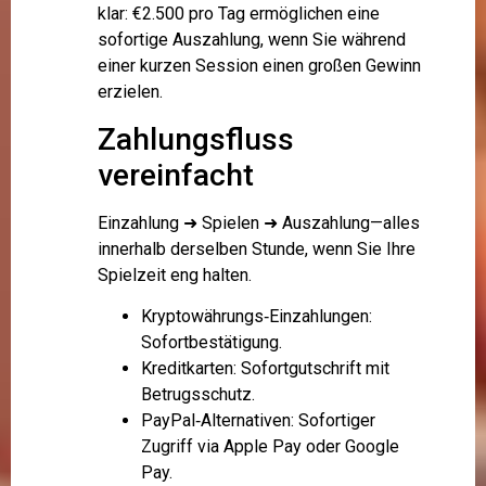
klar: €2.500 pro Tag ermöglichen eine
sofortige Auszahlung, wenn Sie während
einer kurzen Session einen großen Gewinn
erzielen.
Zahlungsfluss
vereinfacht
Einzahlung ➜ Spielen ➜ Auszahlung—alles
innerhalb derselben Stunde, wenn Sie Ihre
Spielzeit eng halten.
Kryptowährungs‑Einzahlungen:
Sofortbestätigung.
Kreditkarten: Sofortgutschrift mit
Betrugsschutz.
PayPal‑Alternativen: Sofortiger
Zugriff via Apple Pay oder Google
Pay.