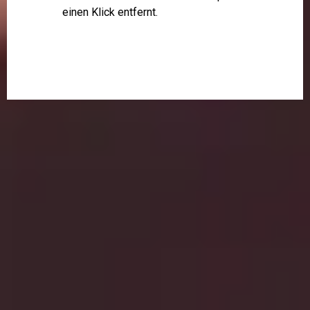
einen Klick entfernt.