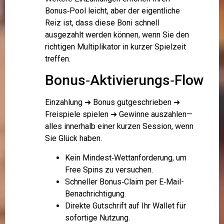
Bonus‑Pool leicht, aber der eigentliche
Reiz ist, dass diese Boni schnell
ausgezahlt werden können, wenn Sie den
richtigen Multiplikator in kurzer Spielzeit
treffen.
Bonus‑Aktivierungs‑Flow
Einzahlung ➜ Bonus gutgeschrieben ➜
Freispiele spielen ➜ Gewinne auszahlen—
alles innerhalb einer kurzen Session, wenn
Sie Glück haben.
Kein Mindest‑Wettanforderung, um
Free Spins zu versuchen.
Schneller Bonus‑Claim per E‑Mail-
Benachrichtigung.
Direkte Gutschrift auf Ihr Wallet für
sofortige Nutzung.