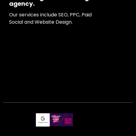
agency.
Our services include SEO, PPC, Paid
Social and Website Design.