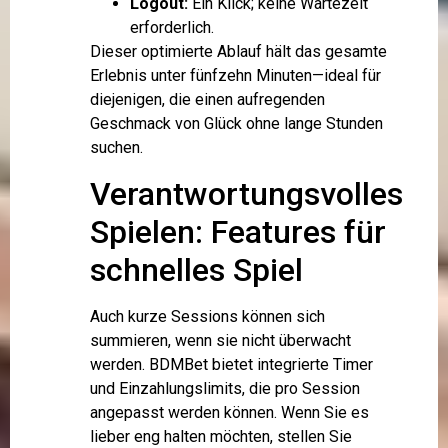
Logout:
Ein Klick; keine Wartezeit
erforderlich.
Dieser optimierte Ablauf hält das gesamte
Erlebnis unter fünfzehn Minuten—ideal für
diejenigen, die einen aufregenden
Geschmack von Glück ohne lange Stunden
suchen.
Verantwortungsvolles
Spielen: Features für
schnelles Spiel
Auch kurze Sessions können sich
summieren, wenn sie nicht überwacht
werden. BDMBet bietet integrierte Timer
und Einzahlungslimits, die pro Session
angepasst werden können. Wenn Sie es
lieber eng halten möchten, stellen Sie