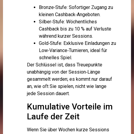
Bronze‑Stufe: Sofortiger Zugang zu
kleinen Cashback‑Angeboten.
Silber‑Stufe: Wöchentliches
Cashback bis zu 10 % auf Verluste
während kurzer Sessions.
Gold‑Stufe: Exklusive Einladungen zu
Low‑Variance‑Turnieren, ideal für
schnelles Spiel.
Der Schlüssel ist, dass Treuepunkte
unabhängig von der Session‑Länge
gesammelt werden; es kommt nur darauf
an, wie oft Sie spielen, nicht wie lange
jede Session dauert.
Kumulative Vorteile im
Laufe der Zeit
Wenn Sie über Wochen kurze Sessions