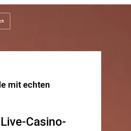
uch
le mit echten
 Live-Casino-