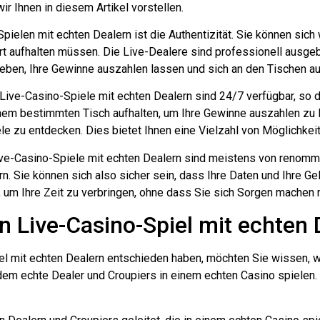
wir Ihnen in diesem Artikel vorstellen.
Spielen mit echten Dealern ist die Authentizität. Sie können sich
 aufhalten müssen. Die Live-Dealere sind professionell ausgebi
geben, Ihre Gewinne auszahlen lassen und sich an den Tischen a
ät. Live-Casino-Spiele mit echten Dealern sind 24/7 verfügbar, so 
inem bestimmten Tisch aufhalten, um Ihre Gewinne auszahlen zu 
le zu entdecken. Dies bietet Ihnen eine Vielzahl von Möglichkeit
. Live-Casino-Spiele mit echten Dealern sind meistens von renomm
n. Sie können sich also sicher sein, dass Ihre Daten und Ihre Gel
, um Ihre Zeit zu verbringen, ohne dass Sie sich Sorgen machen
in Live-Casino-Spiel mit echten
el mit echten Dealern entschieden haben, möchten Sie wissen, wi
i dem echte Dealer und Croupiers in einem echten Casino spielen.