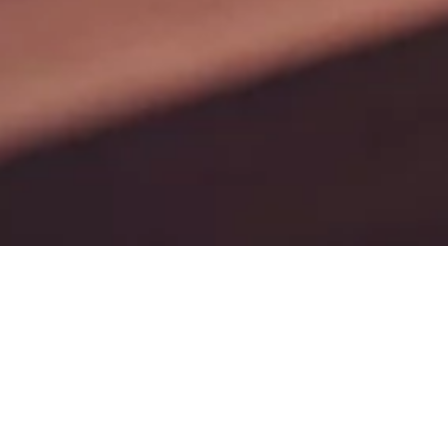
Web Network Tec
are a full service
digital marketing
agency.