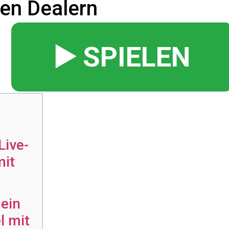
ten Dealern
▶️ SPIELEN
Live-
mit
 ein
l mit