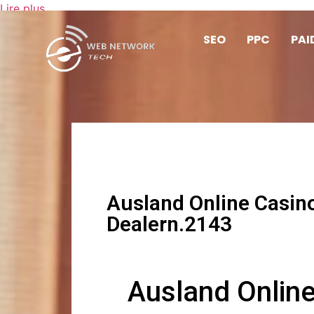
Lire plus
SEO
PPC
PAI
Ausland Online Casino
Dealern.2143
Ausland Online