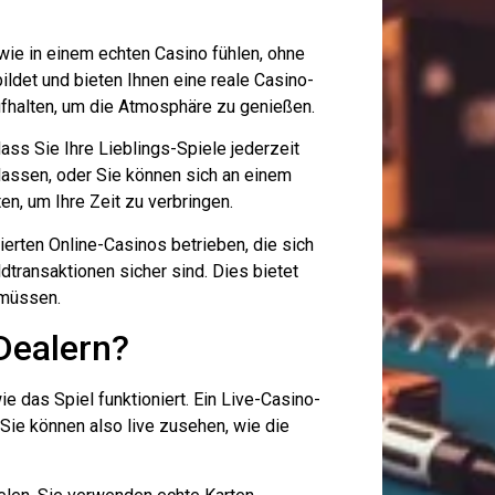
 wie in einem echten Casino fühlen, ohne
ldet und bieten Ihnen eine reale Casino-
ufhalten, um die Atmosphäre zu genießen.
dass Sie Ihre Lieblings-Spiele jederzeit
lassen, oder Sie können sich an einem
en, um Ihre Zeit zu verbringen.
ierten Online-Casinos betrieben, die sich
dtransaktionen sicher sind. Dies bietet
 müssen.
 Dealern?
e das Spiel funktioniert. Ein Live-Casino-
 Sie können also live zusehen, wie die