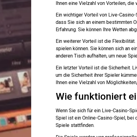
Ihnen eine Vielzahl von Vorteilen, die 
Ein wichtiger Vorteil von Live-Casino-
dass Sie sich an einem bestimmten Ort
Erfahrung. Sie können Ihre Wetten ab
Ein weiterer Vorteil ist die Flexibilit
spielen können. Sie können sich an e
anderen Tisch aufhalten, um neue Spie
Ein letzter Vorteil ist die Sicherheit
um die Sicherheit ihrer Spieler kümmer
Ihnen eine Vielzahl von Möglichkeiten
Wie funktioniert e
Wenn Sie sich für ein Live-Casino-Spi
Spiel ist ein Online-Casino-Spiel, be
Spiele stattfinden.