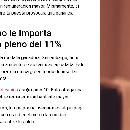
r un remuneracion mayor. Mismamente, si
bre tu puesta provocara una ganancia
o le importa
a pleno del 11%
a rondalla ganadora. Sin embargo, tiene
un aumento de su cantidad apostada. Esto
edora, sin embargo es modo de insertar
eta.
t casino
asi� como 10. Esto otorga una
sobre remuneracion bastante mayor.
os, lo que podria asegurarles algun paga
 una gran beneficio en las rondas
va sobre tu saldo.