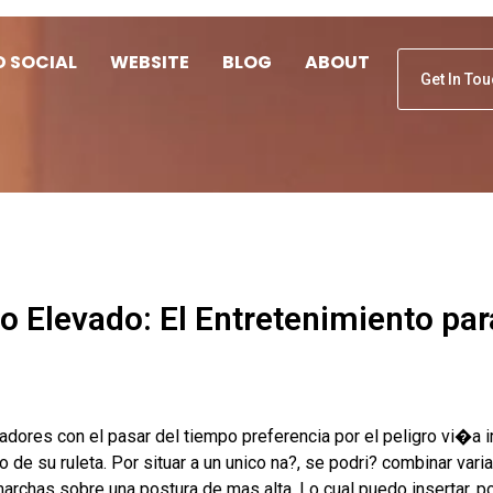
D SOCIAL
WEBSITE
BLOG
ABOUT
Get In To
o Elevado: El Entretenimiento pa
gadores con el pasar del tiempo preferencia por el peligro vi�a 
de su ruleta. Por situar a un unico na?, se podri? combinar vari
archas sobre una postura de mas alta. Lo cual puedo insertar, po