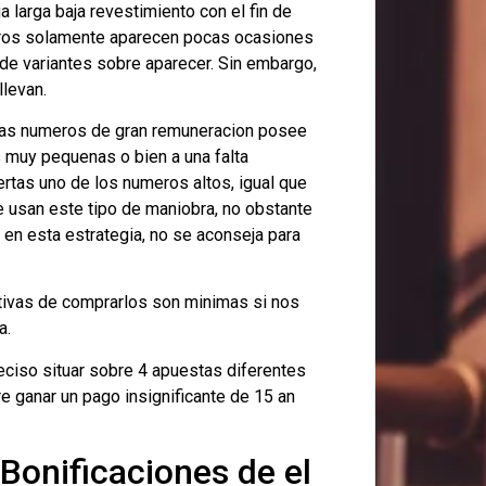
larga baja revestimiento con el fin de
eros solamente aparecen pocas ocasiones
 de variantes sobre aparecer. Sin embargo,
levan.
a las numeros de gran remuneracion posee
 muy pequenas o bien a una falta
ertas uno de los numeros altos, igual que
e usan este tipo de maniobra, no obstante
 en esta estrategia, no se aconseja para
ativas de comprarlos son minimas si nos
a.
ciso situar sobre 4 apuestas diferentes
e ganar un pago insignificante de 15 an
 Bonificaciones de el