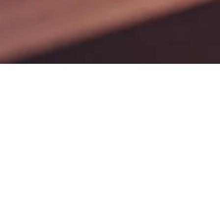
Web Network Tec
are a full service
digital marketing
agency.
Our services include SEO, PPC, Paid
Social and Website Design.