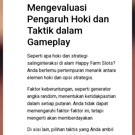
Mengevaluasi
Pengaruh Hoki dan
Taktik dalam
Gameplay
Seperti apa hoki dan strategi
salinginteraksi di alam Happy Farm Slots?
Anda bertemu pertempuran menarik antara
elemen hoki dan opsi strategis.
Faktor keberuntungan, seperti generator
angka random, menentukan ketidakpastian
dalam setiap putaran. Anda tidak dapat
memengaruhi faktor-faktor ini, tetapi
mengerti akan memberdayakan.
Di sisi lain, pilihan taktis yang Anda ambil