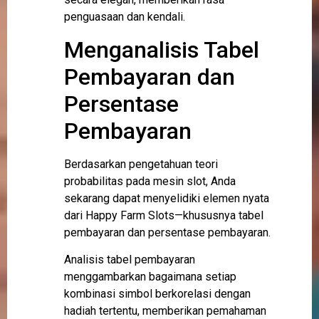
penguasaan dan kendali.
Menganalisis Tabel
Pembayaran dan
Persentase
Pembayaran
Berdasarkan pengetahuan teori
probabilitas pada mesin slot, Anda
sekarang dapat menyelidiki elemen nyata
dari Happy Farm Slots—khususnya tabel
pembayaran dan persentase pembayaran.
Analisis tabel pembayaran
menggambarkan bagaimana setiap
kombinasi simbol berkorelasi dengan
hadiah tertentu, memberikan pemahaman