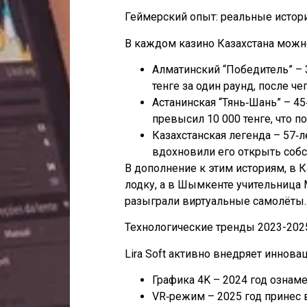
Геймерский опыт: реальные истор
В каждом казино Казахстана можно 
Алматинский “Победитель” – 3
тенге за один раунд, после че
Астанинская “Тянь‑Шань” – 4
превысил 10 000 тенге, что п
Казахстанская легенда – 57‑
вдохновили его открыть соб
В дополнение к этим историям, в 
лодку, а в Шымкенте учительница 
разыграли виртуальные самолёты.
Технологические тренды 2023-2025:
Lira Soft активно внедряет иннова
Графика 4K – 2024 год ознам
VR‑режим – 2025 год принес в