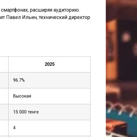
смартфонах, расширяя аудиторию.
ит Павел Ильин, технический директор
.
2025
96.7%
Высокая
15 000 тенге
4