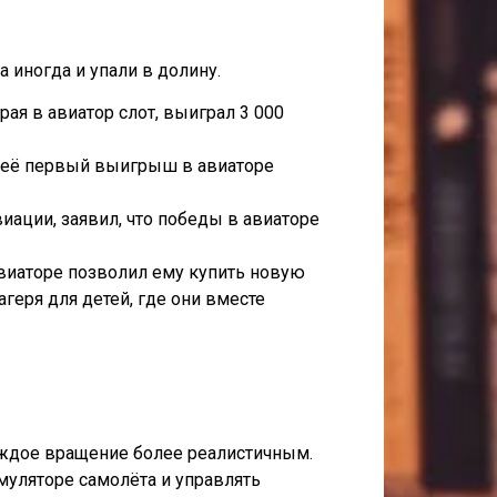
а иногда и упали в долину.
рая в авиатор слот, выиграл 3 000
то её первый выигрыш в авиаторе
иации, заявил, что победы в авиаторе
авиаторе позволил ему купить новую
геря для детей, где они вместе
аждое вращение более реалистичным.
имуляторе самолёта и управлять