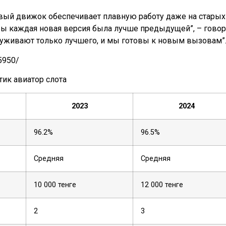
вый движок обеспечивает плавную работу даже на старых 
бы каждая новая версия была лучше предыдущей”, – говор
аслуживают только лучшего, и мы готовы к новым вызовам”
15950/
тик авиатор слота
2023
2024
96.2%
96.5%
Средняя
Средняя
10 000 тенге
12 000 тенге
2
3