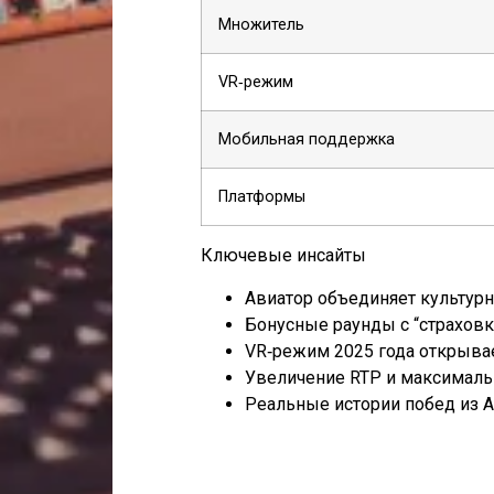
Множитель
VR‑режим
Мобильная поддержка
Платформы
Ключевые инсайты
Авиатор объединяет культур
Бонусные раунды с “страхов
VR‑режим 2025 года открывае
Увеличение RTP и максималь
Реальные истории побед из А