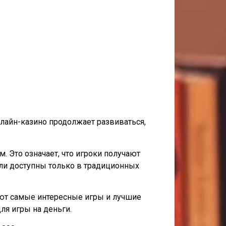
нлайн-казино продолжает развиваться,
. Это означает, что игроки получают
ыли доступны только в традиционных
ают самые интересные игры и лучшие
ля игры на деньги.