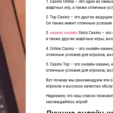
1. Casino Online – это один из са
азартных игр, а также отличные у
2. Top Casino – это другое ведуще
Он также имеет отличные условия 
3.
казино онлайн
Slots Casino – эт
а также другие азартные игры, вкл
4. Online Casino – это онлайн-каз
отличные условия для игроков, в
5. Casino Top – это онлайн-казино
отличные условия для игроков, в
Вот почему мы рекомендуем эти он
игроков и высокое качество обсл
Надеемся, что наш список поможе
наслаждайтесь игрой!