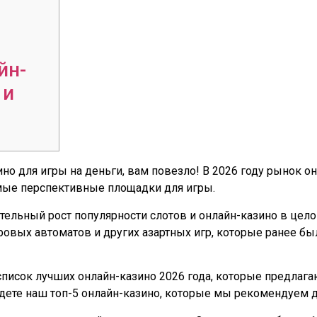
йн-
 и
но для игры на деньги, вам повезло! В 2026 году рынок о
мые перспективные площадки для игры.
ельный рост популярности слотов и онлайн-казино в целом
ровых автоматов и других азартных игр, которые ранее б
список лучших онлайн-казино 2026 года, которые предлаг
дете наш топ-5 онлайн-казино, которые мы рекомендуем д