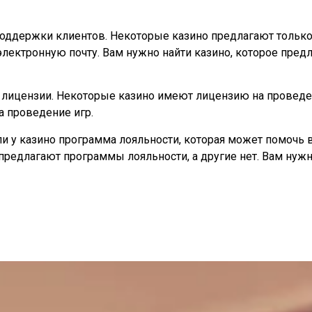
оддержки клиентов. Некоторые казино предлагают только 
 электронную почту. Вам нужно найти казино, которое пред
ицензии. Некоторые казино имеют лицензию на проведени
а проведение игр.
ли у казино программа лояльности, которая может помочь 
редлагают программы лояльности, а другие нет. Вам нужно