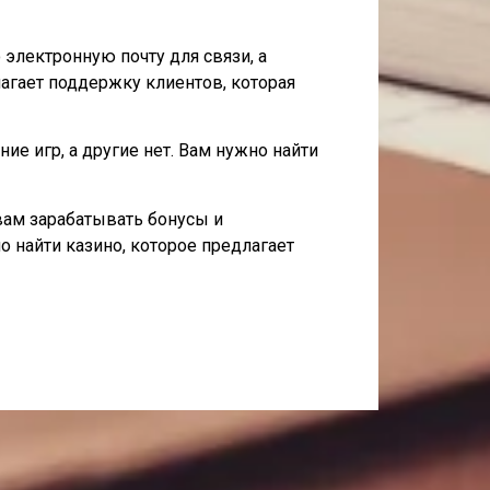
электронную почту для связи, а
лагает поддержку клиентов, которая
е игр, а другие нет. Вам нужно найти
вам зарабатывать бонусы и
 найти казино, которое предлагает