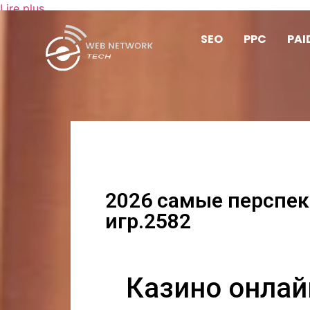
Lire plus
SEO
PPC
PAI
2026 самые перспе
игр.2582
Казино онлай