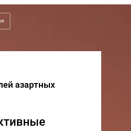
uch
лей азартных
ективные