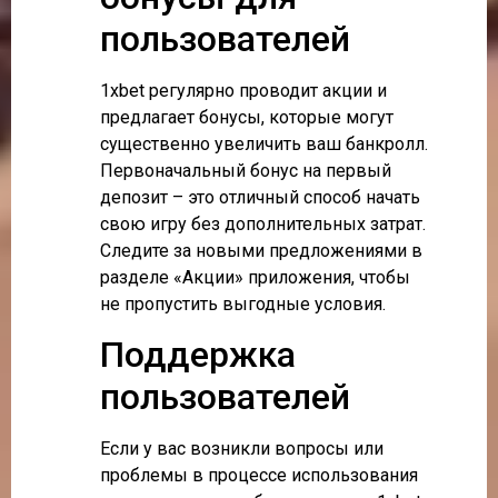
пользователей
1xbet регулярно проводит акции и
предлагает бонусы, которые могут
существенно увеличить ваш банкролл.
Первоначальный бонус на первый
депозит – это отличный способ начать
свою игру без дополнительных затрат.
Следите за новыми предложениями в
разделе «Акции» приложения, чтобы
не пропустить выгодные условия.
Поддержка
пользователей
Если у вас возникли вопросы или
проблемы в процессе использования