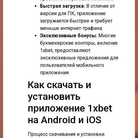
Быстрая загрузка:
В отличие от
версии для ПК, приложение
загружается быстрее и требует
меньше интернет-трафика.
Эксклюзивные бонусы:
Многие
букмекерские конторы, включая
1xbet, предоставляют
эксклюзивные предложения для
пользователей мобильного
приложения.
Как скачать и
установить
приложение 1xbet
на Android и iOS
Процесс скачивания и установки