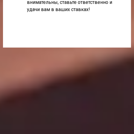
внимательны, ставьте ответственно и
удачи вам в ваших ставках!