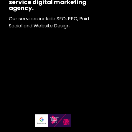
service digital marketing
agency.
Our services include SEO, PPC, Paid
Social and Website Design.