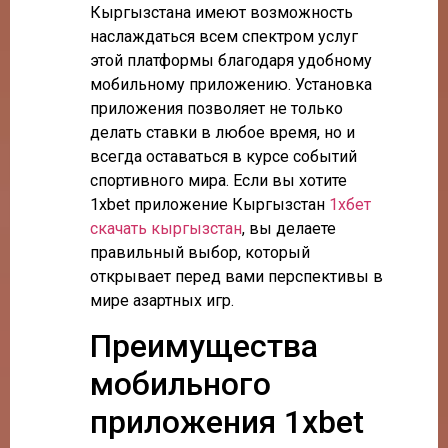
Кыргызстана имеют возможность
наслаждаться всем спектром услуг
этой платформы благодаря удобному
мобильному приложению. Установка
приложения позволяет не только
делать ставки в любое время, но и
всегда оставаться в курсе событий
спортивного мира. Если вы хотите
1xbet приложение Кыргызстан
1хбет
скачать кыргызстан
, вы делаете
правильный выбор, который
открывает перед вами перспективы в
мире азартных игр.
Преимущества
мобильного
приложения 1xbet