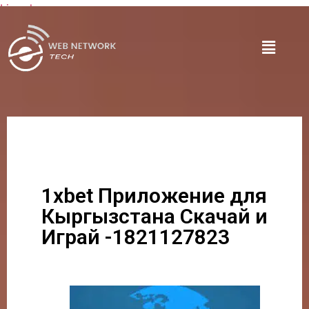
Lire plus
1xbet Приложение для
Кыргызстана Скачай и
Играй -1821127823