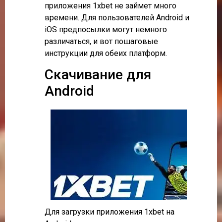
приложения 1xbet не займет много
времени. Для пользователей Android и
iOS предпосылки могут немного
различаться, и вот пошаговые
инструкции для обеих платформ.
Скачивание для
Android
Для загрузки приложения 1xbet на