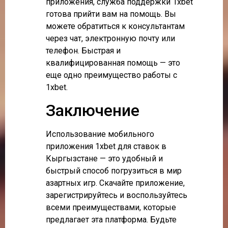
приложения, служба поддержки 1xbet
готова прийти вам на помощь. Вы
можете обратиться к консультантам
через чат, электронную почту или
телефон. Быстрая и
квалифицированная помощь — это
еще одно преимущество работы с
1xbet.
Заключение
Использование мобильного
приложения 1xbet для ставок в
Кыргызстане — это удобный и
быстрый способ погрузиться в мир
азартных игр. Скачайте приложение,
зарегистрируйтесь и воспользуйтесь
всеми преимуществами, которые
предлагает эта платформа. Будьте