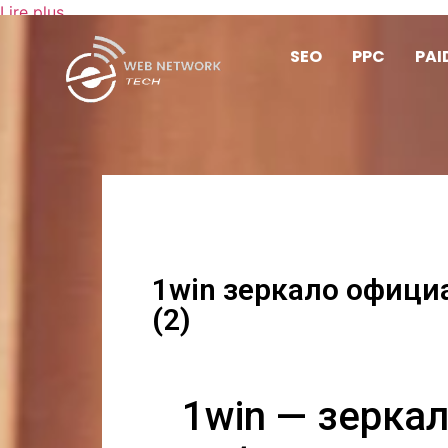
Lire plus
SEO
PPC
PAI
1win зеркало офици
(2)
1win — зерка