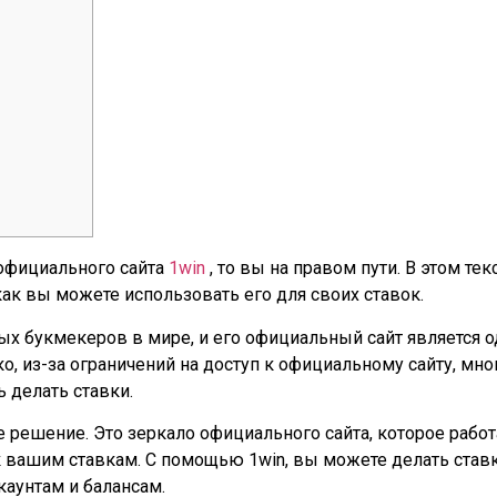
официального сайта
1win
, то вы на правом пути. В этом те
как вы можете использовать его для своих ставок.
ных букмекеров в мире, и его официальный сайт является
о, из-за ограничений на доступ к официальному сайту, мн
 делать ставки.
ое решение. Это зеркало официального сайта, которое рабо
 вашим ставкам. С помощью 1win, вы можете делать ставки 
каунтам и балансам.