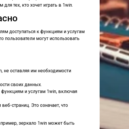
ля тех, кто хочет играть в 1win.
асно
елям доступаться к функциям и услугам
что пользователи могут использовать
n, не оставляя им необходимости
ности своих данных.
 функциям и услугам 1win, включая
 веб-страниц. Это означает, что
апример, зеркало 1win может быть