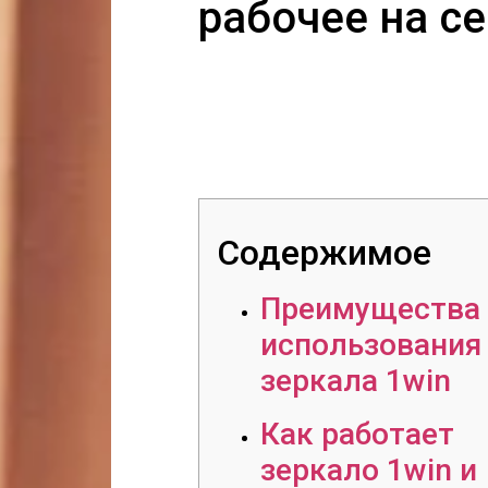
рабочее на с
Содержимое
Преимущества
использования
зеркала 1win
Как работает
зеркало 1win и