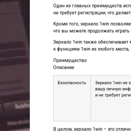
Один из главных преимуществ испо
не требует регистрации, что делае
Кроме того, зеркало 1win позволяе
что вы можете продолжать играть 
Зеркало 1win также обеспечивает 
к функциям 1win из любого места, г
Преимущество
Описание
Безопасность
Зеркало 1win не 
вашу личную ин
и не требует реги
В целом, зеркало 1win – это отлич