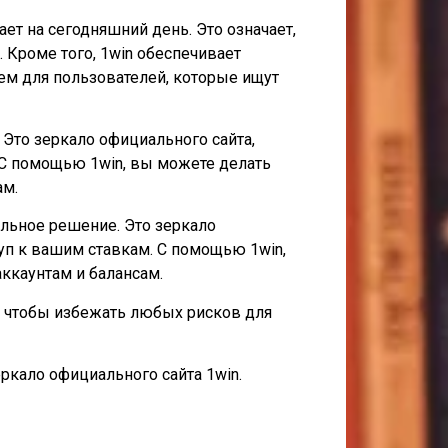
ает на сегодняшний день. Это означает,
 Кроме того, 1win обеспечивает
ем для пользователей, которые ищут
 Это зеркало официального сайта,
 С помощью 1win, вы можете делать
ам.
альное решение. Это зеркало
уп к вашим ставкам. С помощью 1win,
аккаунтам и балансам.
т, чтобы избежать любых рисков для
ркало официального сайта 1win.